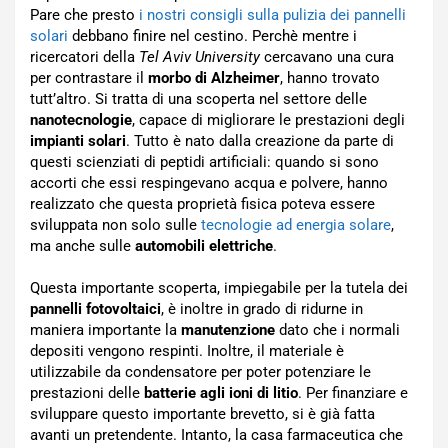
Pare che presto
i nostri consigli sulla pulizia dei pannelli
solari
debbano finire nel cestino. Perchè mentre i
ricercatori della
Tel Aviv University
cercavano una cura
per contrastare il
morbo di Alzheimer
, hanno trovato
tutt’altro. Si tratta di una scoperta nel settore delle
nanotecnologie
, capace di migliorare le prestazioni degli
impianti solari
. Tutto è nato dalla creazione da parte di
questi scienziati di peptidi artificiali: quando si sono
accorti che essi respingevano acqua e polvere, hanno
realizzato che questa proprietà fisica poteva essere
sviluppata non solo sulle
tecnologie ad energia solare
,
ma anche sulle
automobili elettriche
.
Questa importante scoperta, impiegabile per la tutela dei
pannelli fotovoltaici
, è inoltre in grado di ridurne in
maniera importante la
manutenzione
dato che i normali
depositi vengono respinti. Inoltre, il materiale è
utilizzabile da condensatore per poter potenziare le
prestazioni delle
batterie agli ioni di litio
. Per finanziare e
sviluppare questo importante brevetto, si è già fatta
avanti un pretendente. Intanto, la casa farmaceutica che