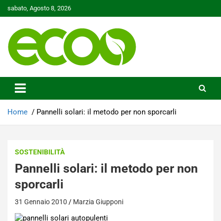
Skip
sabato, Agosto 8, 2026
to
content
Tutelare il nostro Pianeta è la nostra priorità
Ecoo.it
Home
Pannelli solari: il metodo per non sporcarli
SOSTENIBILITÀ
Pannelli solari: il metodo per non
sporcarli
31 Gennaio 2010
Marzia Giupponi