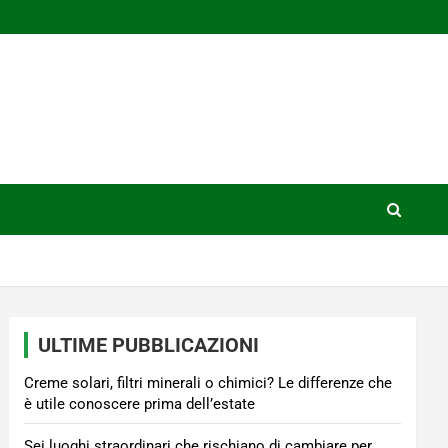
ULTIME PUBBLICAZIONI
Creme solari, filtri minerali o chimici? Le differenze che
è utile conoscere prima dell’estate
Sei luoghi straordinari che rischiano di cambiare per