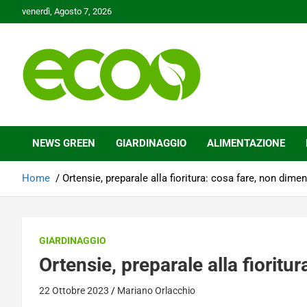
Skip
venerdì, Agosto 7, 2026
to
content
Tutelare il nostro Pianeta è la nostra priorità
Ecoo.it
NEWS GREEN
GIARDINAGGIO
ALIMENTAZIONE
Home
Ortensie, preparale alla fioritura: cosa fare, non dimen
GIARDINAGGIO
Ortensie, preparale alla fioritu
22 Ottobre 2023
Mariano Orlacchio