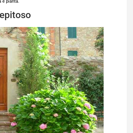
a e pianta.
repitoso