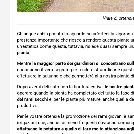
Viale di ortensi
Chiunque abbia posato lo sguardo su un’ortensia vigorosa e
prestanza importante che riesce a rendere questa pianta u
un’estetica come questa, tuttavia, risiede quasi sempre una
pianta.
Mentre
la maggior parte dei giardinieri si concentrano sul
conoscono il vero segreto per rendere straordinarie queste 
effettuare in autunno e che permetterà alla nostra pianta d
Dopo averci deliziato con la fioritura estiva,
le nostre pian
operare quando la pianta ha completato del tutto la fase di
dei rami secchi
e, per le piante più mature, anche quella dei
produttivi.
Per le vostre ortensie la promozione dei rami giovani è sa
irrigazioni che, anche se meno frequenti dovranno comunq
effettuano le potature e quello di fare molta attenzione agli