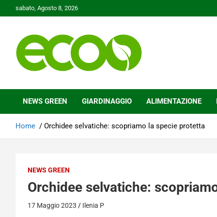
Skip
sabato, Agosto 8, 2026
to
content
Tutelare il nostro Pianeta è la nostra priorità
Ecoo.it
NEWS GREEN
GIARDINAGGIO
ALIMENTAZIONE
Home
Orchidee selvatiche: scopriamo la specie protetta
NEWS GREEN
Orchidee selvatiche: scopriamo
17 Maggio 2023
Ilenia P