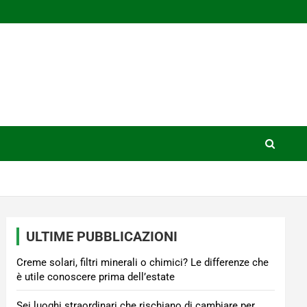
ULTIME PUBBLICAZIONI
Creme solari, filtri minerali o chimici? Le differenze che
è utile conoscere prima dell’estate
Sei luoghi straordinari che rischiano di cambiare per