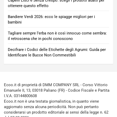
Capelli Lisci e Senza Crespo: scegli i prodotti adatti per
ottenere questo effetto
Bandiere Verdi 2026: ecco le spiagge migliori per i
bambini
Tagliare sempre l’erba non è così innocuo come sembra:
il retroscena che in pochi conoscono
Decifrare i Codici delle Etichette degli Agrumi: Guida per
Identificare le Bucce Non Commestibili
Ecoo.it di proprietà di DMM COMPANY SRL - Corso Vittorio
Emanuele II, 13, 03018 Paliano (FR) - Codice Fiscale e Partita
I.V.A. 03144800608
Ecoo.it non è una testata giornalistica, in quanto viene
aggiornato senza alcuna periodicità. Non può pertanto
considerarsi un prodotto editoriale ai sensi della legge n. 62