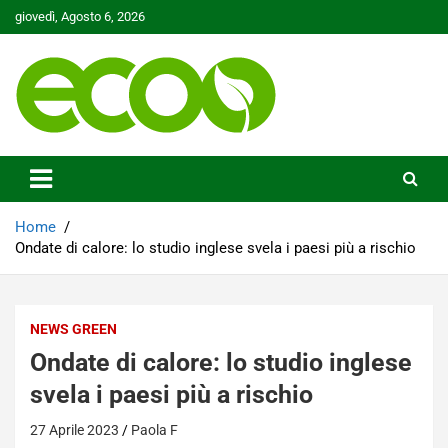
Skip
giovedì, Agosto 6, 2026
to
content
Tutelare il nostro Pianeta è la nostra priorità
Ecoo.it
Home
Ondate di calore: lo studio inglese svela i paesi più a rischio
NEWS GREEN
Ondate di calore: lo studio inglese
svela i paesi più a rischio
27 Aprile 2023
Paola F