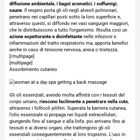
diffusione ambientale
,
i bagni aromatici
,
i suffumigi
,
saune
. Il respiro porta gli oli negli alveoli polmonari,
penetrano nei capillari posti sotto la loro superficie e,
attraverso questi, si diffondo nei vasi sanguigni maggiori,
che le distribuiscono a tutto l’organismo. Risulta così un
azione espettorante e disinfettante
nelle infezioni e
infiammazioni del tratto respiratorio ma, apporta benefici
anche in caso di tensione nervosa, ansia o tristezza.
[/multipage]
[multipage]
Assorbimento cutaneo
Gli oli essenziali, avendo molta affinità con i tessuti del
corpo umano,
riescono facilmente a penetrare nella cute
,
attraverso i follicoli piliferi. Superata la barriera cutanea,
l’olio essenziale si propaga nei liquidi extracellulari,
giungendo fino al sangue e alla linfa. poi arrivano fino ai
tessuti e ai diversi organi, che trattengono gli oli
essenziali conseguentemente al loro tropismo. L’uso in