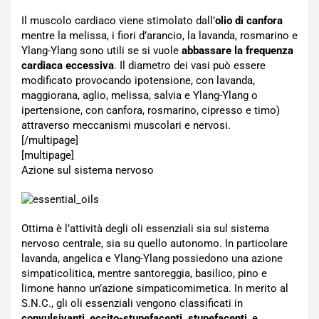
Il muscolo cardiaco viene stimolato dall’
olio di canfora
mentre la melissa, i fiori d’arancio, la lavanda, rosmarino e
Ylang-Ylang sono utili se si vuole
abbassare la frequenza
cardiaca eccessiva
. Il diametro dei vasi può essere
modificato provocando ipotensione, con lavanda,
maggiorana, aglio, melissa, salvia e Ylang-Ylang o
ipertensione, con canfora, rosmarino, cipresso e timo)
attraverso meccanismi muscolari e nervosi.
[/multipage]
[multipage]
Azione sul sistema nervoso
Ottima è l’attività degli oli essenziali sia sul sistema
nervoso centrale, sia su quello autonomo. In particolare
lavanda, angelica e Ylang-Ylang possiedono una azione
simpaticolitica, mentre santoreggia, basilico, pino e
limone hanno un’azione simpaticomimetica. In merito al
S.N.C., gli oli essenziali vengono classificati in
convulsivanti
,
eccito-stupefacenti, stupefacenti
, e