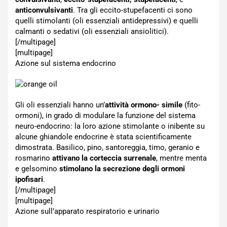
anticonvulsivanti
. Tra gli eccito-stupefacenti ci sono
quelli stimolanti (oli essenziali antidepressivi) e quelli
calmanti o sedativi (oli essenziali ansiolitici).
[/multipage]
[multipage]
Azione sul sistema endocrino
Gli oli essenziali hanno un’
attività ormono- simile
(fito-
ormoni), in grado di modulare la funzione del sistema
neuro-endocrino: la loro azione stimolante o inibente su
alcune ghiandole endocrine è stata scientificamente
dimostrata. Basilico, pino, santoreggia, timo, geranio e
rosmarino
attivano la corteccia surrenale
, mentre menta
e gelsomino
stimolano la secrezione degli ormoni
ipofisari
.
[/multipage]
[multipage]
Azione sull’apparato respiratorio e urinario