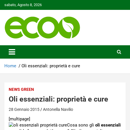
Skip
sabato, Agosto 8, 2026
to
content
Tutelare il nostro Pianeta è la nostra priorità
Ecoo.it
Home
Oli essenziali: proprietà e cure
NEWS GREEN
Oli essenziali: proprietà e cure
28 Gennaio 2015
Antonella Navilio
[multipage]
Cosa sono gli
oli essenziali