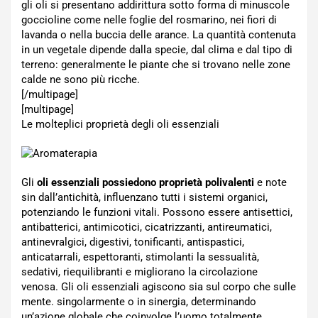
gli oli si presentano addirittura sotto forma di minuscole
goccioline come nelle foglie del rosmarino, nei fiori di
lavanda o nella buccia delle arance. La quantità contenuta
in un vegetale dipende dalla specie, dal clima e dal tipo di
terreno: generalmente le piante che si trovano nelle zone
calde ne sono più ricche.
[/multipage]
[multipage]
Le molteplici proprietà degli oli essenziali
Gli
oli essenziali possiedono proprietà polivalenti
e note
sin dall’antichità, influenzano tutti i sistemi organici,
potenziando le funzioni vitali. Possono essere antisettici,
antibatterici, antimicotici, cicatrizzanti, antireumatici,
antinevralgici, digestivi, tonificanti, antispastici,
anticatarrali, espettoranti, stimolanti la sessualità,
sedativi, riequilibranti e migliorano la circolazione
venosa. Gli oli essenziali agiscono sia sul corpo che sulle
mente. singolarmente o in sinergia, determinando
un’azione globale che coinvolge l’uomo totalmente.