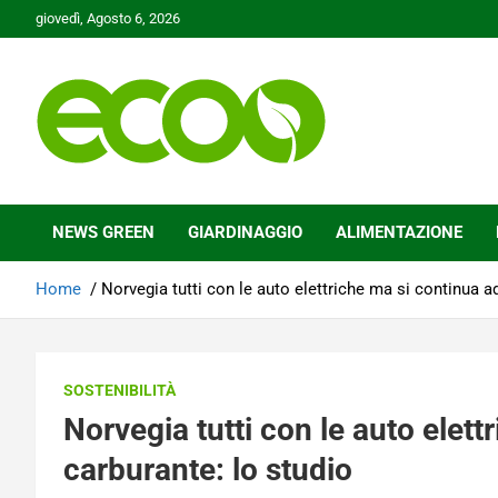
Skip
giovedì, Agosto 6, 2026
to
content
Tutelare il nostro Pianeta è la nostra priorità
Ecoo.it
NEWS GREEN
GIARDINAGGIO
ALIMENTAZIONE
Home
Norvegia tutti con le auto elettriche ma si continua a
SOSTENIBILITÀ
Norvegia tutti con le auto elet
carburante: lo studio