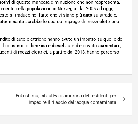
otivi
di questa mancata diminuzione che non rappresenta,
umento
della
popolazione
in Norvegia: dal 2005 ad oggi, il
esto si traduce nel fatto che vi siano più
auto
su strada e,
 determinante sarebbe lo scarso impiego di mezzi elettrici o
.
ndite di auto elettriche hanno avuto un impatto su quelle del
i, il consumo di
benzina
e
diesel
sarebbe dovuto
aumentare
,
centi di mezzi elettrici, a partire dal 2018, hanno percorso
Fukushima, iniziativa clamorosa dei residenti per
impedire il rilascio dell’acqua contaminata