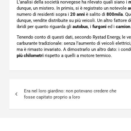
L’analisi della società norvegese ha rilevato quali siano i
m
dunque, un mistero. In primis, si è registrato un notevole
a
numero di residenti sopra i
20 anni
è salito di
800mila
. Qu
dunque, vendite distribuite su più veicoli. Un altro fattore
ibridi per quanto riguarda gli
autobus
, i
furgoni
ed i
camion
Tenendo conto di questi dati, secondo Rystad Energy, le ve
carburante tradizionale: senza l’aumento di veicoli elettric
ma è rimasto invariato. A dimostrarlo un altro dato: i condu
più chilometri
rispetto a quelli a motore termico.
Navigazione
Era nel loro giardino: non potevano credere che
articoli
fosse capitato proprio a loro