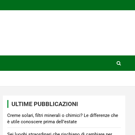
ULTIME PUBBLICAZIONI
Creme solari, filtri minerali o chimici? Le differenze che
è utile conoscere prima dell’estate
Sei luoghi straordinari che rischiano di cambiare per