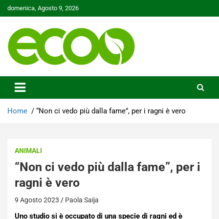
Skip
domenica, Agosto 9, 2026
to
content
Tutelare il nostro Pianeta è la nostra priorità
Ecoo.it
Home
“Non ci vedo più dalla fame”, per i ragni è vero
ANIMALI
“Non ci vedo più dalla fame”, per i
ragni è vero
9 Agosto 2023
Paola Saija
Uno studio si è occupato di una specie di ragni ed è