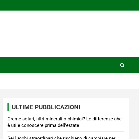
ULTIME PUBBLICAZIONI
Creme solari, filtri minerali o chimici? Le differenze che
è utile conoscere prima dell’estate
Sei luoghi straordinari che rischiano di cambiare per