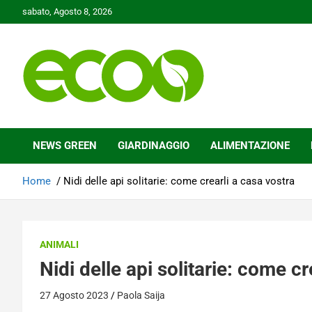
Skip
sabato, Agosto 8, 2026
to
content
Tutelare il nostro Pianeta è la nostra priorità
Ecoo.it
NEWS GREEN
GIARDINAGGIO
ALIMENTAZIONE
Home
Nidi delle api solitarie: come crearli a casa vostra
ANIMALI
Nidi delle api solitarie: come cr
27 Agosto 2023
Paola Saija