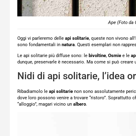
Ape (Foto da 
Oggi vi parleremo delle
api solitarie
, queste non vivono all
sono fondamentali in
natura
. Questi esemplari non rappr
Le api solitarie più diffuse sono: le
bivoltine
,
Osmie
e le
ap
dunque, preservarle è necessario. Ma come si può creare u
Nidi di api solitarie, l’idea 
Ribadiamolo le
api solitarie
non sono assolutamente perico
dove loro possono venire a trovare “ristoro”. Soprattutto c
“alloggio”, magari vicino un
albero
.