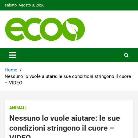
Skip
sabato, Agosto 8, 2026
to
content
Tutelare il nostro Pianeta è la nostra priorità
Ecoo.it
Home
Nessuno lo vuole aiutare: le sue condizioni stringono il cuore
– VIDEO
ANIMALI
Nessuno lo vuole aiutare: le sue
condizioni stringono il cuore –
VIDEO