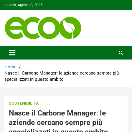
Skip
sabato, Agosto 8, 2026
to
content
Tutelare il nostro Pianeta è la nostra priorità
Ecoo.it
Home
Nasce il Carbone Manager: le aziende cercano sempre più
specializzati in questo ambito
SOSTENIBILITÀ
Nasce il Carbone Manager: le
aziende cercano sempre più
specializzati in questo ambito