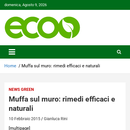
Skip
domenica, Agosto 9, 2026
to
content
Tutelare il nostro Pianeta è la nostra priorità
Ecoo.it
Home
Muffa sul muro: rimedi efficaci e naturali
NEWS GREEN
Muffa sul muro: rimedi efficaci e
naturali
10 Febbraio 2015
Gianluca Rini
[multipage]