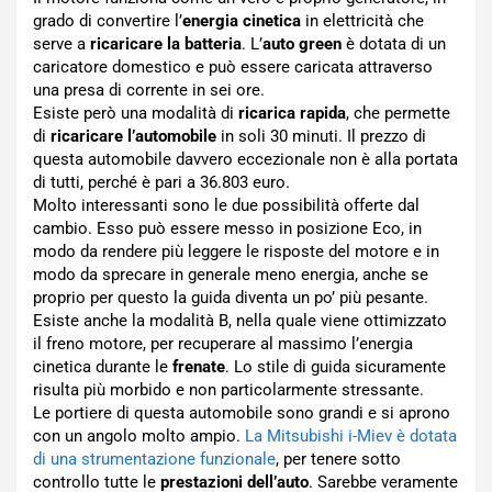
grado di convertire l’
energia cinetica
in elettricità che
serve a
ricaricare la batteria
. L’
auto green
è dotata di un
caricatore domestico e può essere caricata attraverso
una presa di corrente in sei ore.
Esiste però una modalità di
ricarica rapida
, che permette
di
ricaricare l’automobile
in soli 30 minuti. Il prezzo di
questa automobile davvero eccezionale non è alla portata
di tutti, perché è pari a 36.803 euro.
Molto interessanti sono le due possibilità offerte dal
cambio. Esso può essere messo in posizione Eco, in
modo da rendere più leggere le risposte del motore e in
modo da sprecare in generale meno energia, anche se
proprio per questo la guida diventa un po’ più pesante.
Esiste anche la modalità B, nella quale viene ottimizzato
il freno motore, per recuperare al massimo l’energia
cinetica durante le
frenate
. Lo stile di guida sicuramente
risulta più morbido e non particolarmente stressante.
Le portiere di questa automobile sono grandi e si aprono
con un angolo molto ampio.
La Mitsubishi i-Miev è dotata
di una strumentazione funzionale
, per tenere sotto
controllo tutte le
prestazioni dell’auto
. Sarebbe veramente