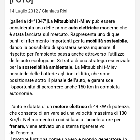
14 Luglio 2012
Gianluca Rini
[galleria id=”1347″]La
Mitsubishi i-Miev
può essere
considerata una delle prime
auto elettriche
moderne che
è stata lanciata sul mercato. Rappresenta uno di quei
punti di riferimento importanti per la
mobilità sostenibile
,
dando la possibilità di spostarsi senza inquinare. Il
rispetto per l’ambiente passa anche attraverso l’utilizzo
delle auto ecologiche. Si tratta di una strategia essenziale
per la
sostenibilità ambientale
. La Mitsubishi i-Miev
possiede delle batterie agli ioni di litio, che sono
posizionate sotto il pianale dell’auto, e garantisce
l’opportunità di percorrere anche 150 Km in completa
autonomia.
L’auto è dotata di un
motore elettrico
di 49 kW di potenza,
che consente di arrivare ad una velocità massima di 130
Km/h. Nel momento in cui si lascia l’acceleratore per
frenare, viene attivato un sistema rigenerativo
dell’energia.
Il motore funziona come un vero e proprio generatore, in