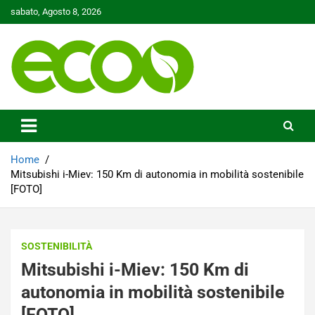
Skip
sabato, Agosto 8, 2026
to
content
Tutelare il nostro Pianeta è la nostra priorità
Ecoo.it
Home
Mitsubishi i-Miev: 150 Km di autonomia in mobilità sostenibile
[FOTO]
SOSTENIBILITÀ
Mitsubishi i-Miev: 150 Km di
autonomia in mobilità sostenibile
[FOTO]