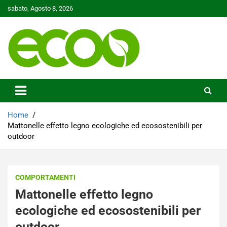
Skip
sabato, Agosto 8, 2026
to
content
Tutelare il nostro Pianeta è la nostra priorità
Ecoo.it
Home
Mattonelle effetto legno ecologiche ed ecosostenibili per
outdoor
COMPORTAMENTI
Mattonelle effetto legno
ecologiche ed ecosostenibili per
outdoor