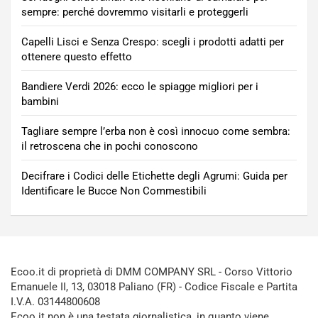
sempre: perché dovremmo visitarli e proteggerli
Capelli Lisci e Senza Crespo: scegli i prodotti adatti per
ottenere questo effetto
Bandiere Verdi 2026: ecco le spiagge migliori per i
bambini
Tagliare sempre l’erba non è così innocuo come sembra:
il retroscena che in pochi conoscono
Decifrare i Codici delle Etichette degli Agrumi: Guida per
Identificare le Bucce Non Commestibili
Ecoo.it di proprietà di DMM COMPANY SRL - Corso Vittorio
Emanuele II, 13, 03018 Paliano (FR) - Codice Fiscale e Partita
I.V.A. 03144800608
Ecoo.it non è una testata giornalistica, in quanto viene