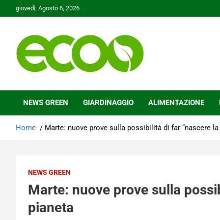
Skip
giovedì, Agosto 6, 2026
to
content
Tutelare il nostro Pianeta è la nostra priorità
Ecoo.it
NEWS GREEN
GIARDINAGGIO
ALIMENTAZIONE
Home
Marte: nuove prove sulla possibilità di far “nascere la 
NEWS GREEN
Marte: nuove prove sulla possibi
pianeta