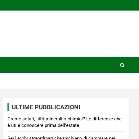
ULTIME PUBBLICAZIONI
Creme solari, filtri minerali o chimici? Le differenze che
è utile conoscere prima dell’estate
Sei luoghi straordinari che rischiano di cambiare per