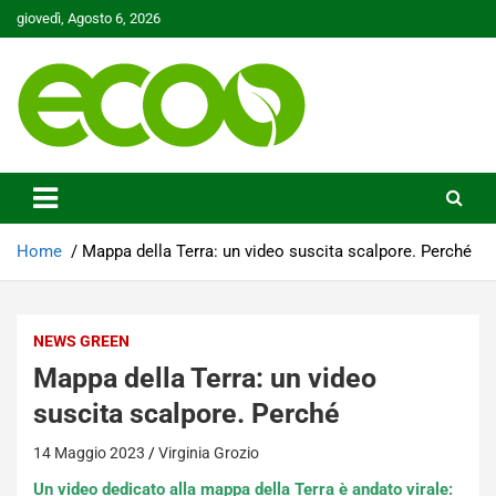
Skip
giovedì, Agosto 6, 2026
to
content
Tutelare il nostro Pianeta è la nostra priorità
Ecoo.it
Home
Mappa della Terra: un video suscita scalpore. Perché
NEWS GREEN
Mappa della Terra: un video
suscita scalpore. Perché
14 Maggio 2023
Virginia Grozio
Un video dedicato alla mappa della Terra è andato virale: