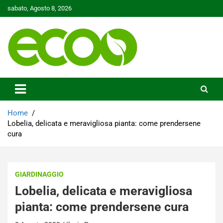
Skip
sabato, Agosto 8, 2026
to
content
Tutelare il nostro Pianeta è la nostra priorità
Ecoo.it
Home
Lobelia, delicata e meravigliosa pianta: come prendersene
cura
GIARDINAGGIO
Lobelia, delicata e meravigliosa
pianta: come prendersene cura