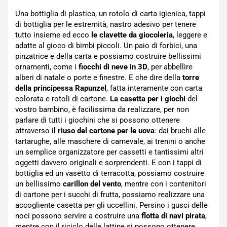
Una bottiglia di plastica, un rotolo di carta igienica, tappi
di bottiglia per le estremità, nastro adesivo per tenere
tutto insieme ed ecco
le clavette da giocoleria
, leggere e
adatte al gioco di bimbi piccoli. Un paio di forbici, una
pinzatrice e della carta e possiamo costruire bellissimi
ornamenti, come i
fiocchi di neve in 3D
, per abbellire
alberi di natale o porte e finestre. E che dire della
torre
della principessa Rapunzel
, fatta interamente con carta
colorata e rotoli di cartone.
La casetta per i giochi
del
vostro bambino, è facilissima da realizzare, per non
parlare di tutti i giochini che si possono ottenere
attraverso i
l riuso del cartone per le uova
: dai bruchi alle
tartarughe, alle maschere di carnevale, ai trenini o anche
un semplice organizzatore per cassetti e tantissimi altri
oggetti davvero originali e sorprendenti. E con i tappi di
bottiglia ed un vasetto di terracotta, possiamo costruire
un bellissimo
carillon del vento
, mentre con i contenitori
di cartone per i succhi di frutta, possiamo realizzare una
accogliente casetta per gli uccellini. Persino i gusci delle
noci possono servire a costruire una
flotta di navi pirata
,
mentre con il riciclo delle lattine si possono ottenere