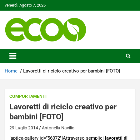
Skip
venerdì, Agosto 7, 2026
to
content
Tutelare il nostro Pianeta è la nostra priorità
Ecoo.it
Home
Lavoretti di riciclo creativo per bambini [FOTO]
COMPORTAMENTI
Lavoretti di riciclo creativo per
bambini [FOTO]
29 Luglio 2014
Antonella Navilio
[aptica-gallery id=”56072″]Attraverso semplici
lavoretti di