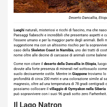
Deserto Dancallia, Etiop
Luoghi
naturali, misteriosi e ricchi di fascino, ma che na
Paesaggi fiabeschi e incredibili che presentano aspetti e c
l’essere umano e per la maggior parte degli animali. Belli
suggestione ma con un altissimo rischio per la sopravviven
caso della
Skeleton Coast in Namibia
, uno dei tratti di co
nome oltre alle decine di carcasse di animali come balene e
Come non citare il
deserto della Dancallia in Etiopia
, luogo
dovute alla forte presenza di minerali nel sottosuolo come 
suolo decisamente ostile. Mentre in
Giappone
troviamo lo
profondità di circa 200 metri e una colorazione simile al s
magnesio, oltre ad una temperatura di 78 gradi centigradi
possiamo collocare il
villaggio di Oymyakon nella Siberia
può sopravvivere con i suoi 96 gradi sotto zero Farhenheit.
Il Lago Natron