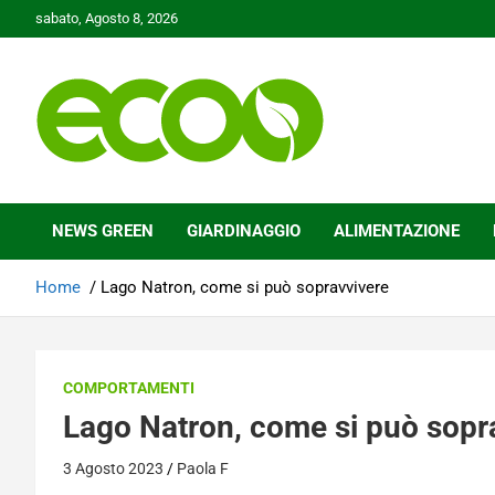
Skip
sabato, Agosto 8, 2026
to
content
Tutelare il nostro Pianeta è la nostra priorità
Ecoo.it
NEWS GREEN
GIARDINAGGIO
ALIMENTAZIONE
Home
Lago Natron, come si può sopravvivere
COMPORTAMENTI
Lago Natron, come si può sopr
3 Agosto 2023
Paola F