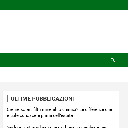
ULTIME PUBBLICAZIONI
Creme solari, filtri minerali o chimici? Le differenze che
è utile conoscere prima dell’estate
Sei luoghi straordinari che rischiano di cambiare per