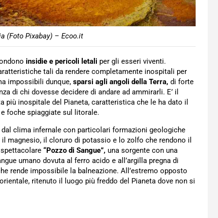
ia (Foto Pixabay) – Ecoo.it
scondono
insidie e pericoli letali
per gli esseri viventi.
aratteristiche tali da rendere completamente inospitali per
 ma impossibili dunque,
sparsi agli angoli della Terra,
di forte
za di chi dovesse decidere di andare ad ammirarli. E’ il
sta più inospitale del Pianeta, caratteristica che le ha dato il
 foche spiaggiate sul litorale.
 dal clima infernale con particolari formazioni geologiche
il magnesio, il cloruro di potassio e lo zolfo che rendono il
 spettacolare
“Pozzo di Sangue”,
una sorgente con una
angue umano dovuta al ferro acido e all’argilla pregna di
 che rende impossibile la balneazione. All’estremo opposto
orientale, ritenuto il luogo più freddo del Pianeta dove non si