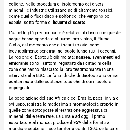
eoliche. Nella procedura di isolamento dei diversi
minerali le industrie utilizzano acidi altamente tossici,
come quello fluoridrico e solforico, che vengono poi
espulsi sotto forma di
liquami di scarto.
L’aspetto più preoccupante è relativo al danno che queste
acque hanno apportato al fiume loro vicino, il Fiume
Giallo, dal momento che gli scarti tossici sono
inevitabilmente penetrati nel suolo lungo tutti i decenni.
La regione di Baotou è già malata:
nausea, svenimenti ed
emicranie
sono i sintomi registrati da i cittadini della
zona che hanno rilasciato la loro testimonianza in una
intervista alla BBC. Le fonti idriche di Baotou sono ormai
contaminate dalle sostanze tossiche di cui il suolo è
impregnato.
La popolazione del sud Africa e del Brasile, paesi in via di
sviluppo, registra la medesima sintomatologia proprio in
quelle zone sottoposte all’estrazione aggressiva di
minerali dalle terre rare. La Cina è ad oggi il primo
esportatore al mondo: produce il 95% della fornitura
mondiale sebbene il suo territorio conti il 30% delle terre