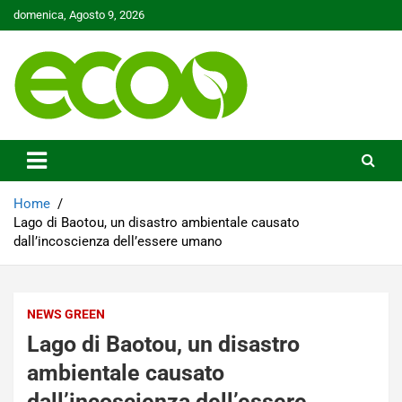
Skip
domenica, Agosto 9, 2026
to
content
Tutelare il nostro Pianeta è la nostra priorità
Ecoo.it
Home
Lago di Baotou, un disastro ambientale causato
dall’incoscienza dell’essere umano
NEWS GREEN
Lago di Baotou, un disastro
ambientale causato
dall’incoscienza dell’essere