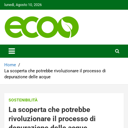
Skip
lunedì, Agosto 10, 2026
to
content
Tutelare il nostro Pianeta è la nostra priorità
Ecoo.it
Home
La scoperta che potrebbe rivoluzionare il processo di
depurazione delle acque
SOSTENIBILITÀ
La scoperta che potrebbe
rivoluzionare il processo di
depurazione delle acque