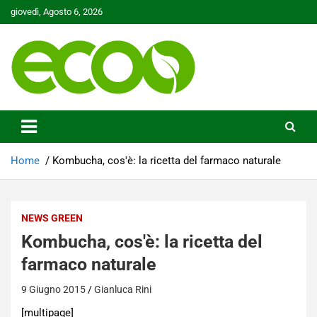
Skip
giovedì, Agosto 6, 2026
to
content
Tutelare il nostro Pianeta è la nostra priorità
Ecoo.it
Home
Kombucha, cos'è: la ricetta del farmaco naturale
NEWS GREEN
Kombucha, cos'è: la ricetta del
farmaco naturale
9 Giugno 2015
Gianluca Rini
[multipage]