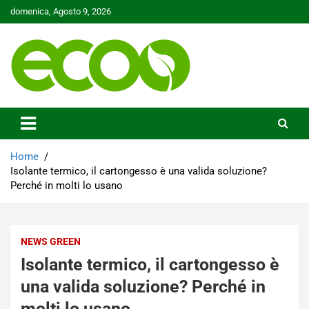
Skip
domenica, Agosto 9, 2026
to
content
Tutelare il nostro Pianeta è la nostra priorità
Ecoo.it
Home
Isolante termico, il cartongesso è una valida soluzione?
Perché in molti lo usano
NEWS GREEN
Isolante termico, il cartongesso è
una valida soluzione? Perché in
molti lo usano