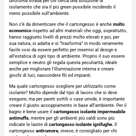
un’ottima strada per chi cerca una soluzione di
isolamento che sia il più green possibile incidendo il
meno possibile sull’ambiente.
Non c’è da dimenticare che il cartongesso è anche
molto
economico
rispetto ad altri materiali che oggi, soprattutto,
hanno raggiunto livelli di prezzi molto elevati e poi, per
sua natura, si adatta e si “trasforma” in modo veramente
facile così da essere perfetto per inserirsi al design e
all’estatica di ogni tipo di ambiente. Proprio il suo essere
semplice e neutro gli regala questa peculiarità, ideale
anche per migliorare l’illuminazione interna e creare
giochi di luci, nascondere fili ed impianti.
Ma quale cartongesso scegliere per utilizzarlo come
isolante? Molto dipende dal tipo di lavoro che si deve
eseguire, ma per pareti sottili o case umide, è importante
creare il giusto accoppiamento in base all’ambiente. Per il
bagno è bene usare il
cartongesso isolante impermeabile
antimuffa
, mentre per gli ambienti più caldi sono più
indicate le lastre di
cartongesso isolante ignifughe.
Il
cartongesso
antirumore
, invece, è consigliato per chi