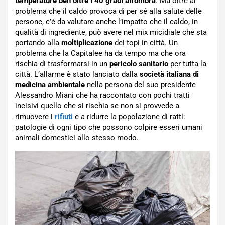
temperature ben oltre i 40 gradi all’ombra
. Ma oltre al
problema che il caldo provoca di per sé alla salute delle
persone, c’è da valutare anche l’impatto che il caldo, in
qualità di ingrediente, può avere nel mix micidiale che sta
portando alla
moltiplicazione
dei topi in città. Un
problema che la Capitalee ha da tempo ma che ora
rischia di trasformarsi in un
pericolo sanitario
per tutta la
città. L’allarme è stato lanciato dalla
società italiana di
medicina ambientale
nella persona del suo presidente
Alessandro Miani che ha raccontato con pochi tratti
incisivi quello che si rischia se non si provvede a
rimuovere i
rifiuti
e a ridurre la popolazione di ratti:
patologie di ogni tipo che possono colpire esseri umani
animali domestici allo stesso modo.