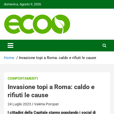
Skip
domenica, Agosto 9, 2026
to
content
Tutelare il nostro Pianeta è la nostra priorità
Ecoo.it
Home
Invasione topi a Roma: caldo e rifiuti le cause
COMPORTAMENTI
Invasione topi a Roma: caldo e
rifiuti le cause
24 Luglio 2023
Valeria Poropat
I cittadini della Capitale stanno popolando i social di