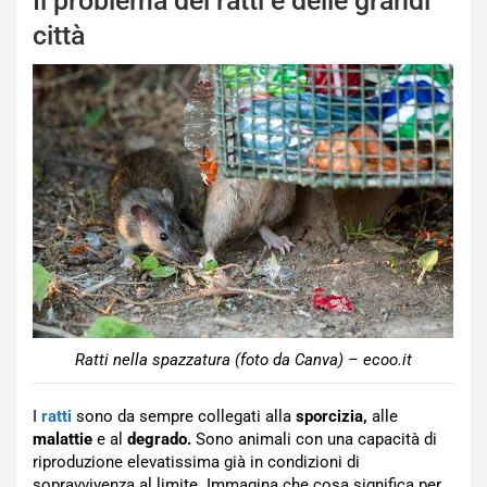
Il problema dei ratti e delle grandi
città
Ratti nella spazzatura (foto da Canva) – ecoo.it
I
ratti
sono da sempre collegati alla
sporcizia,
alle
malattie
e al
degrado.
Sono animali con una capacità di
riproduzione elevatissima già in condizioni di
sopravvivenza al limite. Immagina che cosa significa per