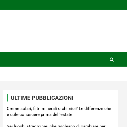
ULTIME PUBBLICAZIONI
Creme solari, filtri minerali o chimici? Le differenze che
è utile conoscere prima dell’estate
Sei luoghi straordinari che rischiano di cambiare per