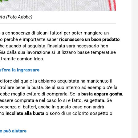
sta (Foto Adobe)
e a conoscenza di alcuni fattori per poter mangiare un
co perché è importante saper
riconoscere un buon prodotto
he quando si acquista l’insalata sarà necessario non
 Già dalla sua lavorazione si utilizzano basse temperature
 tramite camion frigo.
t’ora fa ingrassare
ditore dal quale la abbiamo acquistata ha mantenuto il
trollare bene la busta. Se al suo interno ad esempio c’è la
ebbe meglio evitare di comprarla. Se la
busta appare gonfia
,
essere comprata e nel caso lo si è fatto, va gettata. Se
resenza di batteri, anche in questo caso non andrà
ano
incollate alla busta
o sono di un colorito sospetto o
o può aiutare