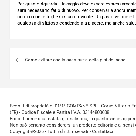
Per quanto riguarda il lavaggio deve essere espressamente i
sarà necessario farlo di nuovo. Per conservarla andrà
mant
odori o che le foglie si siano rovinate. Un pasto veloce e f
qualcosa di sfizioso condendola a piacere, ma anche salut
Navigazione
Come evitare che la casa puzzi della pipì del cane
articoli
Ecoo.it di proprietà di DMM COMPANY SRL - Corso Vittorio Ema
(FR) - Codice Fiscale e Partita I.V.A. 03144800608
Ecoo.it non è una testata giornalistica, in quanto viene aggior
Non può pertanto considerarsi un prodotto editoriale ai sensi 
Copyright ©2026 - Tutti i diritti riservati -
Contattaci