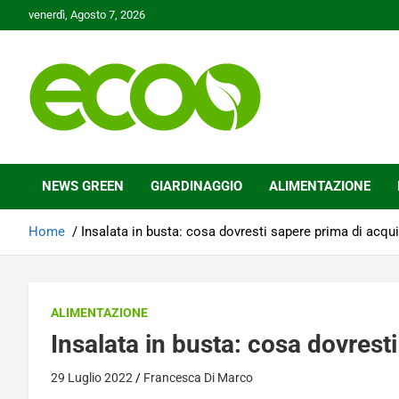
Skip
venerdì, Agosto 7, 2026
to
content
Tutelare il nostro Pianeta è la nostra priorità
Ecoo.it
NEWS GREEN
GIARDINAGGIO
ALIMENTAZIONE
Home
Insalata in busta: cosa dovresti sapere prima di acqui
ALIMENTAZIONE
Insalata in busta: cosa dovrest
29 Luglio 2022
Francesca Di Marco