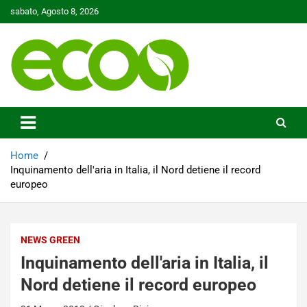
Skip
sabato, Agosto 8, 2026
to
content
Tutelare il nostro Pianeta è la nostra priorità
Ecoo.it
Home
Inquinamento dell'aria in Italia, il Nord detiene il record
europeo
NEWS GREEN
Inquinamento dell'aria in Italia, il
Nord detiene il record europeo