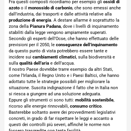
Fra questi composti ricordiamo per esempio gli
ossidi di
azoto
o il
monossido di carbonio
, che sono emessi anche
dall’industria, dai trasporti e dalle attività relative alla
produzione di energia
. A destare allarme è soprattutto la
zona della
Pianura Padana
, dove i livelli di inquinamento
stabiliti dalla legge vengono ampiamente superati.
Secondo gli esperti dell’Ocse, che hanno effettuato delle
previsioni per il 2050, le
conseguenze dell’inquinamento
da questo punto di vista potrebbero essere tante e
incidere sui
cambiamenti climatici
, sulla biodiversità e
sulla
qualità dell’aria
e dell’acqua.
Il nostro Paese dovrebbe trarre esempio da altri Stati,
come l’Irlanda, il Regno Unito e i Paesi Baltici, che hanno
adottato tutte le strategie possibili per migliorare la
situazione. Suscita indignazione il fatto che in Italia non
si riesca a giungere ad una soluzione adeguata.
Eppure gli strumenti ci sono tutti:
mobilità sostenibile
,
ricorso alle energie rinnovabili,
consumo critico
.
Basterebbe soltanto avere dei provvedimenti legislativi
concreti, in grado di far rispettare le leggi e accanto a
questi dei controlli più severi, affinché le norme non
fossero trasgredite con tanta facilità.