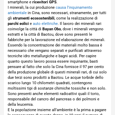
smartphone e
ricevitori GPS
.
I minerali, la cui produzione
causa l’inquinamento
ambientale
in Cina, sono necessari, stranamente, per tutti
gli
strumenti ecosostenibili
, come la realizzazione di
parchi eolici
e
auto elettriche
. Il lavoro dei minerali rari
coinvolge la città di
Bayan Obo
, dove i minerali vengono
estratti e la città di Baotou, dove sono presenti le
fabbriche per la lavorazione ed elaborazione dei minerali.
Essendo la concentrazione dei materiali molto bassa è
necessario che vengano separati e purificati attraverso
tecniche idro metallurgiche e bagni acidi. Per capire
quanto questo lavoro possa essere inquinante, basti
pensare al fatto che solo la Cina fornisce il 97 per cento
della produzione globale di questi minerali rari, di cui solo
due terzi sono prodotti a Baotou. Le acque torbide dello
scarico lungo 10 chilometri quadrati, contengono
moltissimi tipi di sostanze chimiche tossiche e non solo.
Sono presenti anche elementi radioattivi quali il torio,
responsabile del cancro del pancreas o dei polmoni e
della leucemia.
E la popolazione insieme all’ambiente è la prima a pagare