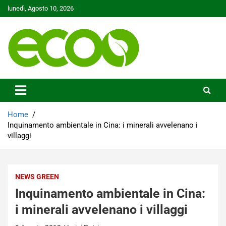
Skip
lunedì, Agosto 10, 2026
to
content
Tutelare il nostro Pianeta è la nostra priorità
Ecoo.it
Home
Inquinamento ambientale in Cina: i minerali avvelenano i
villaggi
NEWS GREEN
Inquinamento ambientale in Cina:
i minerali avvelenano i villaggi