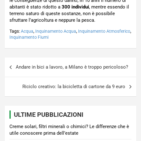
le conseguenze di questo danno, in 10 anni il numero di
abitanti è stato ridotto a
300 individui
, mentre essendo il
terreno saturo di queste sostanze, non è possibile
sfruttare l’agricoltura e neppure la pesca.
Tags:
Acqua
,
Inquinamento Acqua
,
Inquinamento Atmosferico
,
Inquinamento Fiumi
Navigazione
Andare in bici a lavoro, a Milano è troppo pericoloso?
articoli
Riciclo creativo: la bicicletta di cartone da 9 euro
ULTIME PUBBLICAZIONI
Creme solari, filtri minerali o chimici? Le differenze che è
utile conoscere prima dell’estate