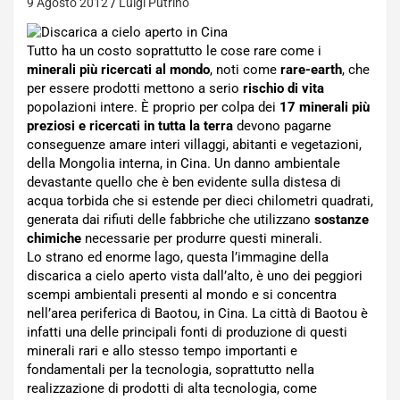
9 Agosto 2012
Luigi Putrino
Tutto ha un costo soprattutto le cose rare come i
minerali più ricercati al mondo
, noti come
rare-earth
, che
per essere prodotti mettono a serio
rischio di vita
popolazioni intere. È proprio per colpa dei
17 minerali più
preziosi e ricercati in tutta la terra
devono pagarne
conseguenze amare interi villaggi, abitanti e vegetazioni,
della Mongolia interna, in Cina. Un danno ambientale
devastante quello che è ben evidente sulla distesa di
acqua torbida che si estende per dieci chilometri quadrati,
generata dai rifiuti delle fabbriche che utilizzano
sostanze
chimiche
necessarie per produrre questi minerali.
Lo strano ed enorme lago, questa l’immagine della
discarica a cielo aperto vista dall’alto, è uno dei peggiori
scempi ambientali presenti al mondo e si concentra
nell’area periferica di Baotou, in Cina. La città di Baotou è
infatti una delle principali fonti di produzione di questi
minerali rari e allo stesso tempo importanti e
fondamentali per la tecnologia, soprattutto nella
realizzazione di prodotti di alta tecnologia, come