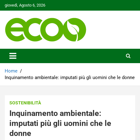
Skip
giovedì, Agosto 6, 2026
to
content
Tutelare il nostro Pianeta è la nostra priorità
Ecoo.it
Home
Inquinamento ambientale: imputati più gli uomini che le donne
SOSTENIBILITÀ
Inquinamento ambientale:
imputati più gli uomini che le
donne