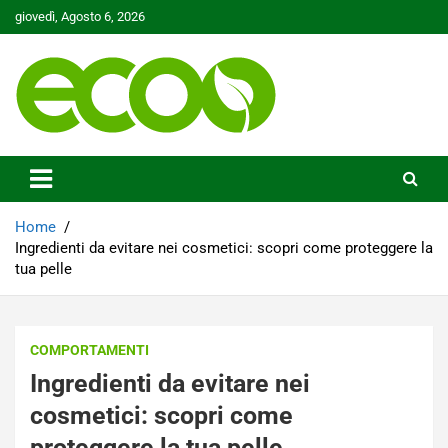
Skip
giovedì, Agosto 6, 2026
to
content
Tutelare il nostro Pianeta è la nostra priorità
Ecoo.it
Home
Ingredienti da evitare nei cosmetici: scopri come proteggere la
tua pelle
COMPORTAMENTI
Ingredienti da evitare nei
cosmetici: scopri come
proteggere la tua pelle