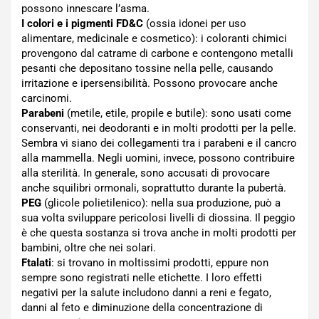
possono innescare l’asma.
I colori e i pigmenti FD&C
(ossia idonei per uso
alimentare, medicinale e cosmetico): i coloranti chimici
provengono dal catrame di carbone e contengono metalli
pesanti che depositano tossine nella pelle, causando
irritazione e ipersensibilità. Possono provocare anche
carcinomi.
Parabeni
(metile, etile, propile e butile): sono usati come
conservanti, nei deodoranti e in molti prodotti per la pelle.
Sembra vi siano dei collegamenti tra i parabeni e il cancro
alla mammella. Negli uomini, invece, possono contribuire
alla sterilità. In generale, sono accusati di provocare
anche squilibri ormonali, soprattutto durante la pubertà.
PEG
(glicole polietilenico): nella sua produzione, può a
sua volta sviluppare pericolosi livelli di diossina. Il peggio
è che questa sostanza si trova anche in molti prodotti per
bambini, oltre che nei solari.
Ftalati
: si trovano in moltissimi prodotti, eppure non
sempre sono registrati nelle etichette. I loro effetti
negativi per la salute includono danni a reni e fegato,
danni al feto e diminuzione della concentrazione di