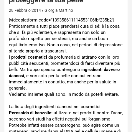
28 Febbraio 2014
Giorgia Martino
[videoplatform code=”139358611114553106fbf235b2″]
Praticamente a tutti piace prendersi cura di sé: è la cosa
che si fa più volentieri, e rappresenta non solo un
profondo rispetto per se stessi, ma anche un buon
equilibrio emotivo. Non a caso, nei periodi di depressione
si tende proprio a trascurarsi.
I
prodotti cosmetici
da profumeria ci attirano con le loro
pubblicità seducenti, promettendoci di farci diventare più
belli. Ma troppo spesso contengono
ingredienti davvero
dannosi
, e non solo per la pelle con cui entrano
immediatamente in contatto, ma anche per la salute in
generale.
Vediamo insieme quali sono, in modo da poterli evitare.
La lista degli ingredienti dannosi nei cosmetici
Perossido di benzoile:
utilizzato nei prodotti contro l’acne,
secondo vari studi ha effetti negativi sull’organismo.
Potrebbe infatti essere cancerogeno, può agire come un
mutageno, produce danni al DNA nelle cellule umane e di