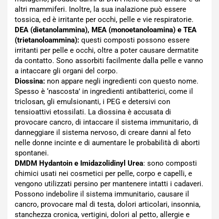
altri mammiferi. Inoltre, la sua inalazione può essere
tossica, ed è irritante per occhi, pelle e vie respiratorie.
DEA (dietanolammina), MEA (monoetanoloamina) e TEA
(trietanoloammina):
questi composti possono essere
irritanti per pelle e occhi, oltre a poter causare dermatite
da contatto. Sono assorbiti facilmente dalla pelle e vanno
a intaccare gli organi del corpo.
Diossina:
non appare negli ingredienti con questo nome.
Spesso è ‘nascosta’ in ingredienti antibatterici, come il
triclosan, gli emulsionanti, i PEG e detersivi con
tensioattivi etossilati. La diossina è accusata di
provocare cancro, di intaccare il sistema immunitario, di
danneggiare il sistema nervoso, di creare danni al feto
nelle donne incinte e di aumentare le probabilità di aborti
spontanei.
DMDM Hydantoin e Imidazolidinyl Urea
: sono composti
chimici usati nei cosmetici per pelle, corpo e capelli, e
vengono utilizzati persino per mantenere intatti i cadaveri.
Possono indebolire il sistema immunitario, causare il
cancro, provocare mal di testa, dolori articolari, insonnia,
stanchezza cronica, vertigini, dolori al petto, allergie e