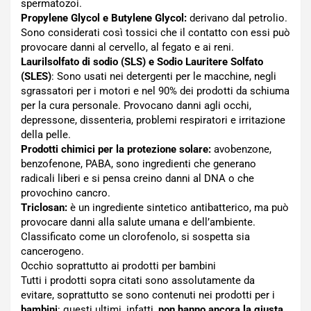
spermatozoi.
Propylene Glycol e Butylene Glycol:
derivano dal petrolio.
Sono considerati così tossici che il contatto con essi può
provocare danni al cervello, al fegato e ai reni.
Laurilsolfato di sodio (SLS) e Sodio Lauritere Solfato
(SLES)
: Sono usati nei detergenti per le macchine, negli
sgrassatori per i motori e nel 90% dei prodotti da schiuma
per la cura personale. Provocano danni agli occhi,
depressone, dissenteria, problemi respiratori e irritazione
della pelle.
Prodotti chimici per la protezione solare:
avobenzone,
benzofenone, PABA, sono ingredienti che generano
radicali liberi e si pensa creino danni al DNA o che
provochino cancro.
Triclosan:
è un ingrediente sintetico antibatterico, ma può
provocare danni alla salute umana e dell’ambiente.
Classificato come un clorofenolo, si sospetta sia
cancerogeno.
Occhio soprattutto ai prodotti per bambini
Tutti i prodotti sopra citati sono assolutamente da
evitare, soprattutto se sono contenuti nei prodotti per i
bambini
: questi ultimi, infatti,
non hanno ancora la giusta