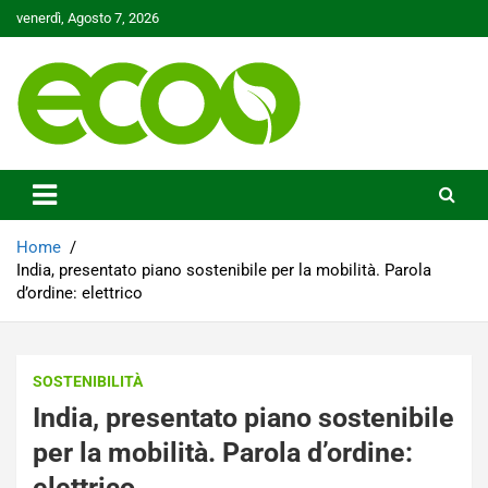
Skip
venerdì, Agosto 7, 2026
to
content
Tutelare il nostro Pianeta è la nostra priorità
Ecoo.it
Home
India, presentato piano sostenibile per la mobilità. Parola
d’ordine: elettrico
SOSTENIBILITÀ
India, presentato piano sostenibile
per la mobilità. Parola d’ordine:
elettrico