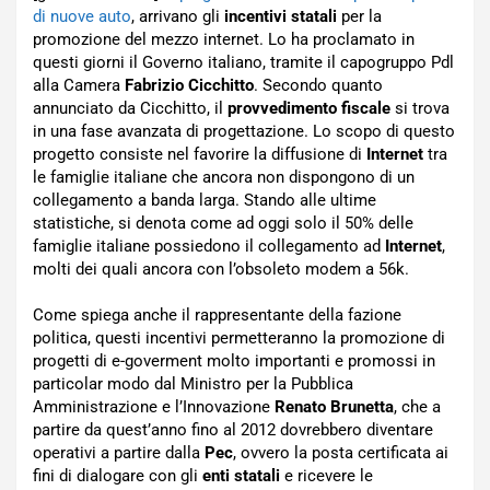
di nuove auto
, arrivano gli
incentivi statali
per la
promozione del mezzo internet. Lo ha proclamato in
questi giorni il Governo italiano, tramite il capogruppo Pdl
alla Camera
Fabrizio Cicchitto
. Secondo quanto
annunciato da Cicchitto, il
provvedimento fiscale
si trova
in una fase avanzata di progettazione. Lo scopo di questo
progetto consiste nel favorire la diffusione di
Internet
tra
le famiglie italiane che ancora non dispongono di un
collegamento a banda larga. Stando alle ultime
statistiche, si denota come ad oggi solo il 50% delle
famiglie italiane possiedono il collegamento ad
Internet
,
molti dei quali ancora con l’obsoleto modem a 56k.
Come spiega anche il rappresentante della fazione
politica, questi incentivi permetteranno la promozione di
progetti di e-goverment molto importanti e promossi in
particolar modo dal Ministro per la Pubblica
Amministrazione e l’Innovazione
Renato Brunetta
, che a
partire da quest’anno fino al 2012 dovrebbero diventare
operativi a partire dalla
Pec
, ovvero la posta certificata ai
fini di dialogare con gli
enti statali
e ricevere le