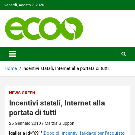
Skip
venerdì, Agosto 7, 2026
to
content
Tutelare il nostro Pianeta è la nostra priorità
Ecoo.it
Home
Incentivi statali, Internet alla portata di tutti
NEWS GREEN
Incentivi statali, Internet alla
portata di tutti
26 Gennaio 2010
Marzia Giupponi
[galleria id=”691″]
Dopo gli incentivi fai-da-te per l’acquisto