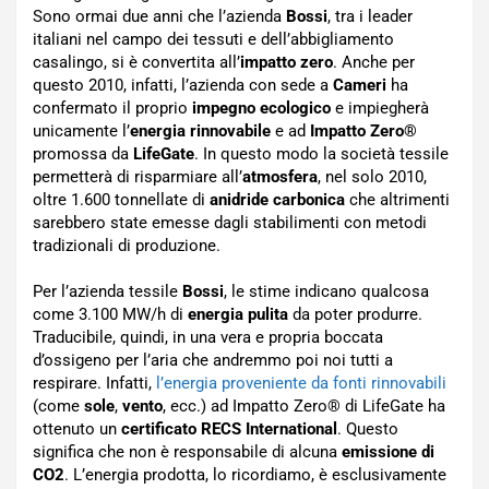
Sono ormai due anni che l’azienda
Bossi
, tra i leader
italiani nel campo dei tessuti e dell’abbigliamento
casalingo, si è convertita all’
impatto zero
. Anche per
questo 2010, infatti, l’azienda con sede a
Cameri
ha
confermato il proprio
impegno ecologico
e impiegherà
unicamente l’
energia rinnovabile
e ad
Impatto Zero®
promossa da
LifeGate
. In questo modo la società tessile
permetterà di risparmiare all’
atmosfera
, nel solo 2010,
oltre 1.600 tonnellate di
anidride carbonica
che altrimenti
sarebbero state emesse dagli stabilimenti con metodi
tradizionali di produzione.
Per l’azienda tessile
Bossi
, le stime indicano qualcosa
come 3.100 MW/h di
energia pulita
da poter produrre.
Traducibile, quindi, in una vera e propria boccata
d’ossigeno per l’aria che andremmo poi noi tutti a
respirare. Infatti,
l’energia proveniente da fonti rinnovabili
(come
sole
,
vento
, ecc.) ad Impatto Zero® di LifeGate ha
ottenuto un
certificato RECS International
. Questo
significa che non è responsabile di alcuna
emissione di
CO2
. L’energia prodotta, lo ricordiamo, è esclusivamente