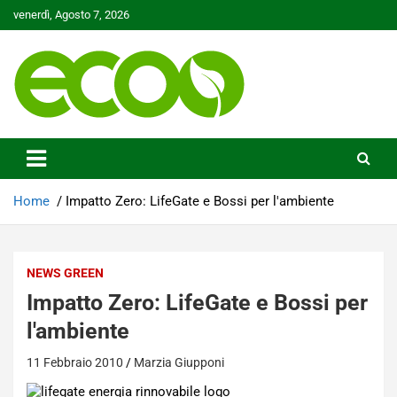
Skip
venerdì, Agosto 7, 2026
to
content
Tutelare il nostro Pianeta è la nostra priorità
Ecoo.it
Home
Impatto Zero: LifeGate e Bossi per l'ambiente
NEWS GREEN
Impatto Zero: LifeGate e Bossi per
l'ambiente
11 Febbraio 2010
Marzia Giupponi