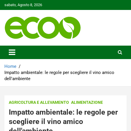
Skip
sabato, Agosto 8, 2026
to
content
Tutelare il nostro Pianeta è la nostra priorità
Ecoo.it
Home
Impatto ambientale: le regole per scegliere il vino amico
dell'ambiente
AGRICOLTURA E ALLEVAMENTO
ALIMENTAZIONE
Impatto ambientale: le regole per
scegliere il vino amico
dell'ambiente