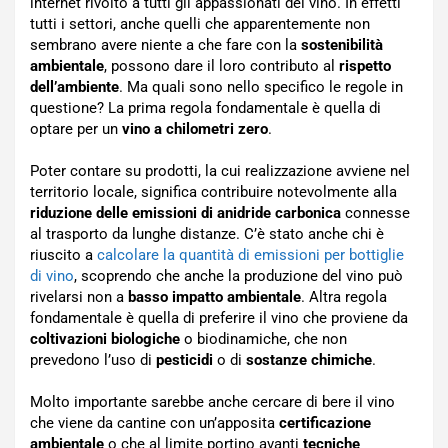
internet rivolto a tutti gli appassionati del vino. In effetti
tutti i settori, anche quelli che apparentemente non
sembrano avere niente a che fare con la
sostenibilità
ambientale
, possono dare il loro contributo al
rispetto
dell’ambiente
. Ma quali sono nello specifico le regole in
questione? La prima regola fondamentale è quella di
optare per un
vino a chilometri zero
.
Poter contare su prodotti, la cui realizzazione avviene nel
territorio locale, significa contribuire notevolmente alla
riduzione delle emissioni di anidride carbonica
connesse
al trasporto da lunghe distanze. C’è stato anche chi è
riuscito a
calcolare la quantità di emissioni per bottiglie
di vino
, scoprendo che anche la produzione del vino può
rivelarsi non a
basso impatto ambientale
. Altra regola
fondamentale è quella di preferire il vino che proviene da
coltivazioni biologiche
o biodinamiche, che non
prevedono l’uso di
pesticidi
o di
sostanze chimiche
.
Molto importante sarebbe anche cercare di bere il vino
che viene da cantine con un’apposita
certificazione
ambientale
o che al limite portino avanti
tecniche