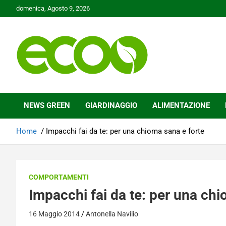
Skip
domenica, Agosto 9, 2026
to
content
Tutelare il nostro Pianeta è la nostra priorità
Ecoo.it
NEWS GREEN
GIARDINAGGIO
ALIMENTAZIONE
Home
Impacchi fai da te: per una chioma sana e forte
COMPORTAMENTI
Impacchi fai da te: per una chi
16 Maggio 2014
Antonella Navilio