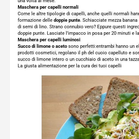
una volta al mese.
Maschera per capelli normali
Come le altre tipologie di capelli, anche quelli normali han
formazione delle
doppie punte
. Schiacciate mezza banana 
di semi di lino. Strano connubio vero? Eppure questi ingre
doppie punte. Lasciate l’impacco in posa per 20 minuti e l
Maschera per capelli luminosi
Succo di limone o aceto
sono perfetti:entrambi hanno un el
prodotti cosmetici, regolano il ph del cuoio capelluto e so
succo di limone intero o un cucchiaio di aceto in una tazza 
La giusta alimentazione per la cura dei tuoi capelli