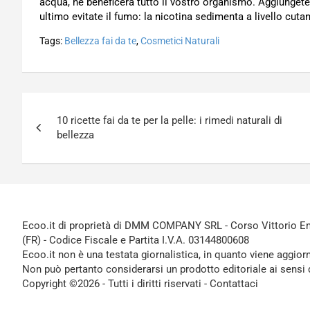
acqua, ne beneficerà tutto il vostro organismo. Aggiungete al
ultimo evitate il fumo: la nicotina sedimenta a livello cuta
Tags:
Bellezza fai da te
,
Cosmetici Naturali
Navigazione
10 ricette fai da te per la pelle: i rimedi naturali di
articoli
bellezza
Ecoo.it di proprietà di DMM COMPANY SRL - Corso Vittorio Ema
(FR) - Codice Fiscale e Partita I.V.A. 03144800608
Ecoo.it non è una testata giornalistica, in quanto viene aggior
Non può pertanto considerarsi un prodotto editoriale ai sensi 
Copyright ©2026 - Tutti i diritti riservati -
Contattaci