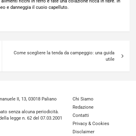
imenti ricchi in ferro e fate una colazione ricca in fibre. In
neo e danneggia il cuoio capelluto.
Come scegliere la tenda da campeggio: una guida
utile
nuele II, 13, 03018 Paliano
Chi Siamo
Redazione
nato senza alcuna periodicità.
Contatti
della legge n. 62 del 07.03.2001
Privacy & Cookies
Disclaimer