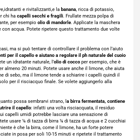
e,idratanti e rivitalizzanti,e la
banana
, ricca di potassio,
er chi ha
capelli secchi e fragili
. Frullate mezza polpa di
tante, per esempio
olio di mandorle
. Applicate la maschera
te con acqua. Potete ripetere questo trattamento due volte
 casi, ma si può tentare di controllare il problema con l’aiuto
enti per il capello e aiutano a regolare il ph naturale del cuoio
te un idratante naturale, l’
olio di cocco
per esempio, che è
per almeno 20 minuti. Potete usare anche il limone, che aiuta
 di sebo, ma il limone tende a schiarire i capelli quindi il
olo per il risciacquo finale. Se volete aggiungerlo alla
 quanto possa sembrarvi strano, l
a birra fermentata, contiene
trire il capello
: infatti una volta risciacquata, il residuo
sui capelli umidi potrebbe lasciare una sensazione di
tete usare ¼ di tazza di birra ¼ di tazza di acqua e 2 cucchiai
eniente è che la birra, come il limone, ha un forte potere
ciate in posa per soli 10-15 minuti e ripetete il trattamento