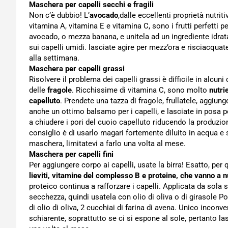
Maschera per capelli secchi e fragili
Non c’è dubbio! L’
avocado
,dalle eccellenti proprietà nutritiv
vitamina A, vitamina E e vitamina C, sono i frutti perfetti p
avocado, o mezza banana, e unitela ad un ingrediente idra
sui capelli umidi. lasciate agire per mezz’ora e risciacqua
alla settimana.
Maschera per capelli grassi
Risolvere il problema dei capelli grassi è difficile in alcuni
delle
fragole
. Ricchissime di vitamina C, sono molto
nutri
capelluto
. Prendete una tazza di fragole, frullatele, aggiunge
anche un ottimo balsamo per i capelli, e lasciate in posa 
a chiudere i pori del cuoio capelluto riducendo la produzione
consiglio è di usarlo magari fortemente diluito in acqua e s
maschera, limitatevi a farlo una volta al mese.
Maschera per capelli fini
Per aggiungere corpo ai capelli, usate la birra! Esatto, per
lieviti, vitamine del complesso B e proteine, che vanno a nu
proteico continua a rafforzare i capelli. Applicata da sola 
secchezza, quindi usatela con olio di oliva o di girasole Po
di olio di oliva, 2 cucchiai di farina di avena. Unico inconv
schiarente, soprattutto se ci si espone al sole, pertanto las