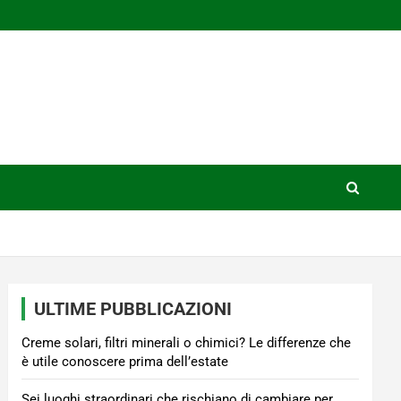
ULTIME PUBBLICAZIONI
Creme solari, filtri minerali o chimici? Le differenze che
è utile conoscere prima dell’estate
Sei luoghi straordinari che rischiano di cambiare per