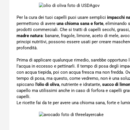
Per la cura dei tuoi capelli puoi usare semplici
impacchi na
permettono di avere
una chioma sana e forte
, eliminando 
prodotti commerciali. Che si tratti di capelli secchi, grassi
madre natura
: banane, fragole, limone, aceto di mele, avocad
principi nutritivi, possono essere usati per creare maschere 
profondità.
Prima di applicare qualunque rimedio, sarebbe opportuno la
l’acqua in eccesso e pettinarli. Il tempo di posa degli impa
con acqua tiepida, poi con acqua fresca ma non fredda. Ovv
tempo di posa, ma questo, come vedremo, non è una soluzione
spiccano
l’olio di oliva
, nutriente e idratante,
succo di limo
capello ma utilissimi anche in caso di forfora e capelli gra
capelli.
Le ricette fai da te per avere una chioma sana, forte e lum