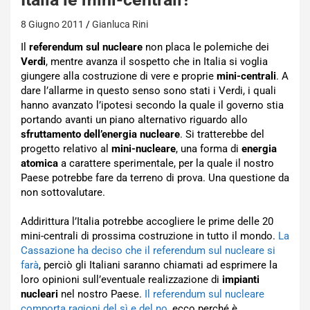
8 Giugno 2011
Gianluca Rini
Il
referendum sul nucleare
non placa le polemiche dei
Verdi
, mentre avanza il sospetto che in Italia si voglia
giungere alla costruzione di vere e proprie
mini-centrali
. A
dare l’allarme in questo senso sono stati i Verdi, i quali
hanno avanzato l’ipotesi secondo la quale il governo stia
portando avanti un piano alternativo riguardo allo
sfruttamento dell’energia nucleare
. Si tratterebbe del
progetto relativo al
mini-nucleare
, una forma di
energia
atomica
a carattere sperimentale, per la quale il nostro
Paese potrebbe fare da terreno di prova. Una questione da
non sottovalutare.
Addirittura l’Italia potrebbe accogliere le prime delle 20
mini-centrali di prossima costruzione in tutto il mondo.
La
Cassazione ha deciso che il referendum sul nucleare si
farà
, perciò gli Italiani saranno chiamati ad esprimere la
loro opinioni sull’eventuale realizzazione di
impianti
nucleari
nel nostro Paese.
Il referendum sul nucleare
comporta ragioni del sì e del no
, ecco perché è