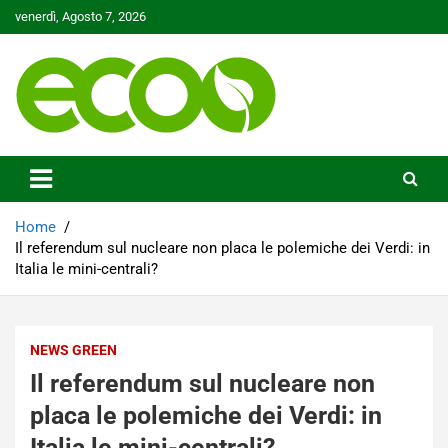
Skip
venerdì, Agosto 7, 2026
to
content
Tutelare il nostro Pianeta è la nostra priorità
Ecoo.it
Home
Il referendum sul nucleare non placa le polemiche dei Verdi: in
Italia le mini-centrali?
NEWS GREEN
Il referendum sul nucleare non
placa le polemiche dei Verdi: in
Italia le mini-centrali?