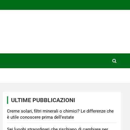
ULTIME PUBBLICAZIONI
Creme solari, filtri minerali o chimici? Le differenze che
è utile conoscere prima dell’estate
Sei luoghi straordinari che rischiano di cambiare per