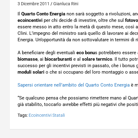
3 Dicembre 2011
Gianluca Rini
Il
Quarto Conto Energia
non sarà soggetto a rivoluzioni, anc
ecoincentivi
per chi decide di investire, oltre che sul
fotovo
essere messo in atto entro la metà di questo mese, così a
Clini. L’impegno del ministro sarà quello di lavorare ai dec
Energia. Un’opportunità da non sottovalutare in termini di r
A beneficiare degli eventuali
eco bonu
s potrebbero essere a
biomasse
, ai
biocarburanti
e al
solare termico
. Il tutto po
successo per gli incentivi previsti in passato, che i bon
moduli solari
o che si occupano del loro montaggio o ass
Sapersi orientare nell’ambito del Quarto Conto Energia
è mo
“Se qualcuno pensa che possiamo rimettere mano al Quarto
già stabilito, toccarlo avrebbe effetti più negativi che posi
Tags:
Ecoincentivi Statali