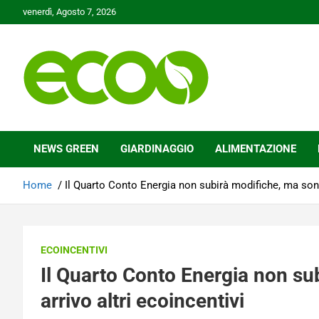
Skip
venerdì, Agosto 7, 2026
to
content
Tutelare il nostro Pianeta è la nostra priorità
Ecoo.it
NEWS GREEN
GIARDINAGGIO
ALIMENTAZIONE
Home
Il Quarto Conto Energia non subirà modifiche, ma sono 
ECOINCENTIVI
Il Quarto Conto Energia non su
arrivo altri ecoincentivi