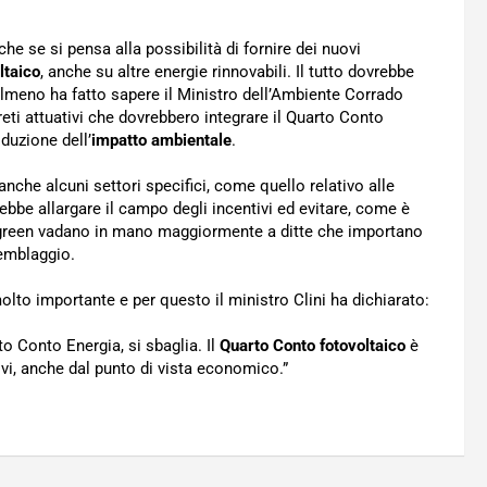
he se si pensa alla possibilità di fornire dei nuovi
ltaico
, anche su altre energie rinnovabili. Il tutto dovrebbe
lmeno ha fatto sapere il Ministro dell’Ambiente Corrado
reti attuativi che dovrebbero integrare il Quarto Conto
iduzione dell’
impatto ambientale
.
nche alcuni settori specifici, come quello relativo alle
trebbe allargare il campo degli incentivi ed evitare, come è
us green vadano in mano maggiormente a ditte che importano
emblaggio.
lto importante e per questo il ministro Clini ha dichiarato:
 Conto Energia, si sbaglia. Il
Quarto Conto fotovoltaico
è
tivi, anche dal punto di vista economico.”