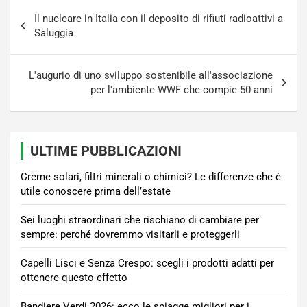
Navigazione
Il nucleare in Italia con il deposito di rifiuti radioattivi a
articoli
Saluggia
L'augurio di uno sviluppo sostenibile all'associazione
per l'ambiente WWF che compie 50 anni
ULTIME PUBBLICAZIONI
Creme solari, filtri minerali o chimici? Le differenze che è
utile conoscere prima dell’estate
Sei luoghi straordinari che rischiano di cambiare per
sempre: perché dovremmo visitarli e proteggerli
Capelli Lisci e Senza Crespo: scegli i prodotti adatti per
ottenere questo effetto
Bandiere Verdi 2026: ecco le spiagge migliori per i