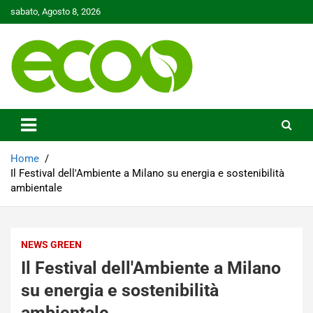
Skip
sabato, Agosto 8, 2026
to
content
Tutelare il nostro Pianeta è la nostra priorità
Ecoo.it
Home
Il Festival dell'Ambiente a Milano su energia e sostenibilità
ambientale
NEWS GREEN
Il Festival dell'Ambiente a Milano
su energia e sostenibilità
ambientale