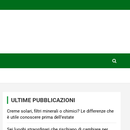
ULTIME PUBBLICAZIONI
Creme solari, filtri minerali o chimici? Le differenze che
è utile conoscere prima dell’estate
Sei luoghi straordinari che rischiano di cambiare per