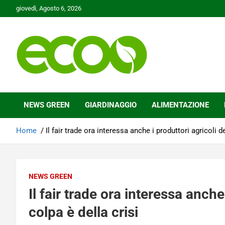
Skip
giovedì, Agosto 6, 2026
to
content
Tutelare il nostro Pianeta è la nostra priorità
Ecoo.it
NEWS GREEN
GIARDINAGGIO
ALIMENTAZIONE
Home
Il fair trade ora interessa anche i produttori agricoli d
NEWS GREEN
Il fair trade ora interessa anche
colpa è della crisi