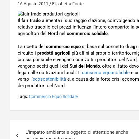
16 Agosto 2011
Elisabetta Fonte
Il
fair trade
aumenta il suo raggio d’azione, coinvolgendo 
relativo tracollo dei prezzi influenza l’intero comparto: la
agricoltori del Nord nel
commercio solidale
.
La ricetta del
commercio equo
si basa sul concetto di
agri
circuito i
prodotti agricoli
più affini al proprio territorio,
ciò sia possibile e vengano coinvolti i produttori del Nord, 
vengono scelti quelli del
Sud del Mondo
, oltre al fatto de
legati alle coltivazioni locali. Il
consumo equosolidale
è un
verso l’
ecosostenibilità
e, a causa della forte crisi econo
dei produttori del Nord.
Tags:
Commercio Equo Solidale
Navigazione
L'impatto ambientale oggetto di attenzione anche
articoli
per un Ferragosto green