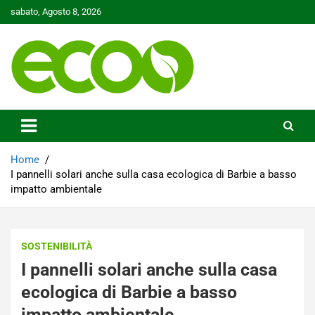
Skip
sabato, Agosto 8, 2026
to
content
Tutelare il nostro Pianeta è la nostra priorità
Ecoo.it
Home
I pannelli solari anche sulla casa ecologica di Barbie a basso
impatto ambientale
SOSTENIBILITÀ
I pannelli solari anche sulla casa
ecologica di Barbie a basso
impatto ambientale