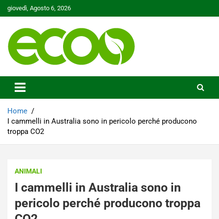
Skip
giovedì, Agosto 6, 2026
to
content
Tutelare il nostro Pianeta è la nostra priorità
Ecoo.it
Home
I cammelli in Australia sono in pericolo perché producono
troppa CO2
ANIMALI
I cammelli in Australia sono in
pericolo perché producono troppa
CO2