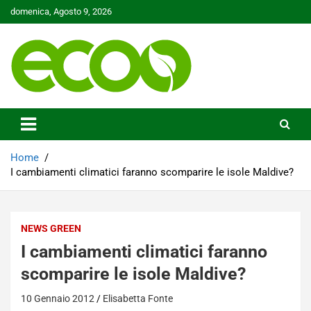
Skip
domenica, Agosto 9, 2026
to
content
Tutelare il nostro Pianeta è la nostra priorità
Ecoo.it
Home
I cambiamenti climatici faranno scomparire le isole Maldive?
NEWS GREEN
I cambiamenti climatici faranno
scomparire le isole Maldive?
10 Gennaio 2012
Elisabetta Fonte