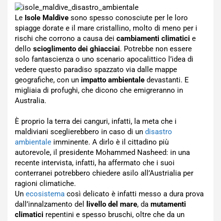
Le
Isole Maldive
sono spesso conosciute per le loro
spiagge dorate e il mare cristallino, molto di meno per i
rischi che corrono a causa dei
cambiamenti climatici
e
dello
scioglimento dei ghiacciai
. Potrebbe non essere
solo fantascienza o uno scenario apocalittico l’idea di
vedere questo paradiso spazzato via dalle mappe
geografiche, con un
impatto ambientale
devastanti. E
migliaia di profughi, che dicono che emigreranno in
Australia.
È proprio la terra dei canguri, infatti, la meta che i
maldiviani sceglierebbero in caso di un
disastro
ambientale
imminente. A dirlo è il cittadino più
autorevole, il presidente Mohammed Nasheed: in una
recente intervista, infatti, ha affermato che i suoi
conterranei potrebbero chiedere asilo all’Austrialia per
ragioni climatiche.
Un
ecosistema
così delicato è infatti messo a dura prova
dall’innalzamento del
livello del mare
, da
mutamenti
climatici
repentini e spesso bruschi, oltre che da un