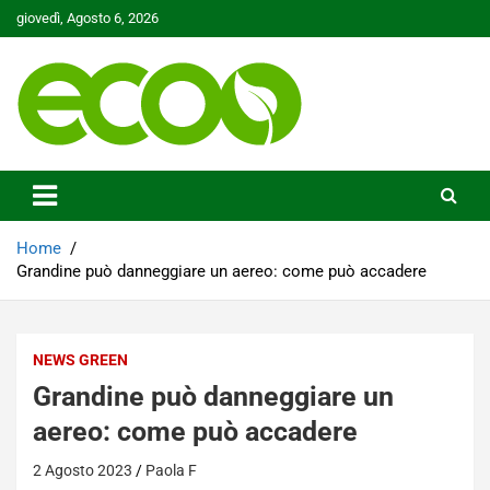
Skip
giovedì, Agosto 6, 2026
to
content
Tutelare il nostro Pianeta è la nostra priorità
Ecoo.it
Home
Grandine può danneggiare un aereo: come può accadere
NEWS GREEN
Grandine può danneggiare un
aereo: come può accadere
2 Agosto 2023
Paola F