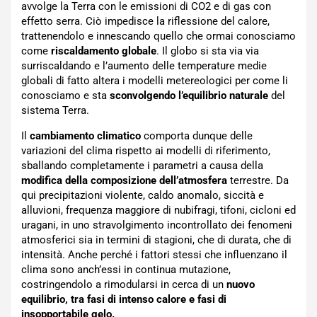
avvolge la Terra con le emissioni di CO2 e di gas con
effetto serra. Ciò impedisce la riflessione del calore,
trattenendolo e innescando quello che ormai conosciamo
come
riscaldamento globale
. Il globo si sta via via
surriscaldando e l’aumento delle temperature medie
globali di fatto altera i modelli metereologici per come li
conosciamo e sta
sconvolgendo l’equilibrio naturale
del
sistema Terra.
Il
cambiamento climatico
comporta dunque delle
variazioni del clima rispetto ai modelli di riferimento,
sballando completamente i parametri a causa della
modifica della composizione dell’atmosfera
terrestre. Da
qui precipitazioni violente, caldo anomalo, siccità e
alluvioni, frequenza maggiore di nubifragi, tifoni, cicloni ed
uragani, in uno stravolgimento incontrollato dei fenomeni
atmosferici sia in termini di stagioni, che di durata, che di
intensità. Anche perché i fattori stessi che influenzano il
clima sono anch’essi in continua mutazione,
costringendolo a rimodularsi in cerca di un
nuovo
equilibrio, tra fasi di intenso calore e fasi di
insopportabile gelo.