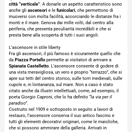
città “verticale”
. A donarle un aspetto caratteristico sono
anche gli
ascensori
e le
funicolari
, che permettono di
muoversi con molta facilità, accorciando le distanze fra i
monti e il mare. Genova dai mille volti, dal centro alla
periferia, che presenta peculiarità incredibili e che si
presta bene alla scoperta di tutti i suoi angoli.
L’ascensore in stile liberty
Fra gli ascensori, il più famoso è sicuramente quello che
da
Piazza Portello
permette ai visitatori di arrivare a
Spianata Castelletto
. L’ascensore consente di godere di
una vista meravigliosa, un vero e proprio “terrazzo”, che si
apre sui tetti del centro storico, sulle torri medievali, sulle
cupole e, in lontananza, sul mare. Non a caso è stato
citato anche da illustri intellettuali, come, ad esempio, il
poeta Giorgio Caproni, che lo ha definito “
la via per il
paradiso
”.
Costruito nel 1909 e sottoposto in seguito a lavori di
restauro, l’ascensore conserva il suo antico fascino e
tutti gli elementi decorativi originari, come le maioliche,
che si possono ammirare della galleria. Arrivati in