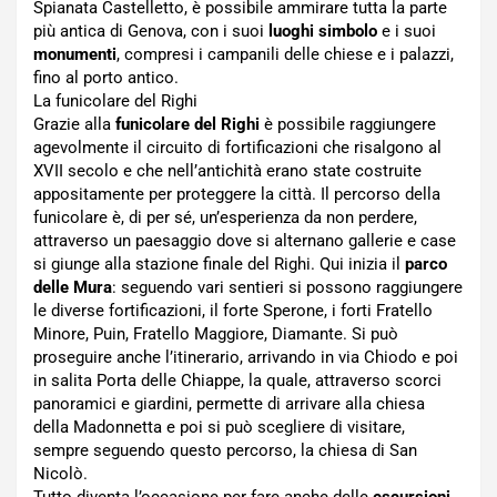
Spianata Castelletto, è possibile ammirare tutta la parte
più antica di Genova, con i suoi
luoghi simbolo
e i suoi
monumenti
, compresi i campanili delle chiese e i palazzi,
fino al porto antico.
La funicolare del Righi
Grazie alla
funicolare del Righi
è possibile raggiungere
agevolmente il circuito di fortificazioni che risalgono al
XVII secolo e che nell’antichità erano state costruite
appositamente per proteggere la città. Il percorso della
funicolare è, di per sé, un’esperienza da non perdere,
attraverso un paesaggio dove si alternano gallerie e case
si giunge alla stazione finale del Righi. Qui inizia il
parco
delle Mura
: seguendo vari sentieri si possono raggiungere
le diverse fortificazioni, il forte Sperone, i forti Fratello
Minore, Puin, Fratello Maggiore, Diamante. Si può
proseguire anche l’itinerario, arrivando in via Chiodo e poi
in salita Porta delle Chiappe, la quale, attraverso scorci
panoramici e giardini, permette di arrivare alla chiesa
della Madonnetta e poi si può scegliere di visitare,
sempre seguendo questo percorso, la chiesa di San
Nicolò.