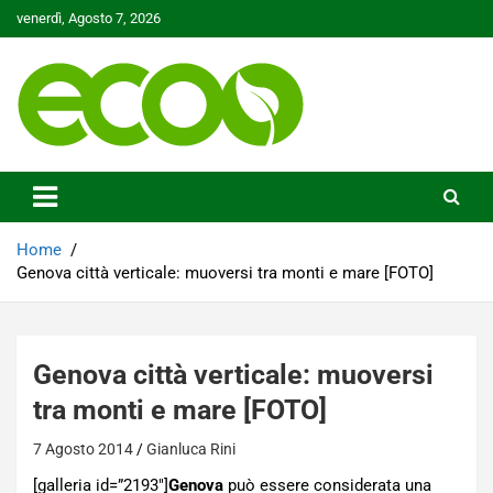
Skip
venerdì, Agosto 7, 2026
to
content
Tutelare il nostro Pianeta è la nostra priorità
Ecoo.it
Home
Genova città verticale: muoversi tra monti e mare [FOTO]
Genova città verticale: muoversi
tra monti e mare [FOTO]
7 Agosto 2014
Gianluca Rini
[galleria id=”2193″]
Genova
può essere considerata una