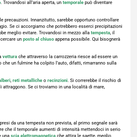
o
. Trovandosi all’aria aperta, un
temporale
può diventare
e precauzioni. Innanzitutto, sarebbe opportuno controllare
ggio. Se ci accorgiamo che potrebbero esserci precipitazioni
ebbe meglio evitare. Trovandosi in mezzo alla
tempesta
, il
i cercare un
posto al chiuso
appena possibile. Qui bisognerà
ia
vettura
che attraverso la carrozzeria riesce ad essere un
 che un fulmine ha colpito l’auto, difatti, rimarranno sulla
alberi
,
reti metalliche
o
recinzioni
. Si correrebbe il rischio di
li attraggono. Se ci troviamo in una località di mare,
presi da una tempesta non prevista, al primo segnale sarà
are che il temporale aumenti di intensità mettendoci in serio
be una
scia
elettromagnetica
che attira le saette, meglio