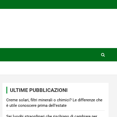
ULTIME PUBBLICAZIONI
Creme solari, filtri minerali o chimici? Le differenze che
è utile conoscere prima dell’estate
Sei luoghi straordinari che rischiano di cambiare per