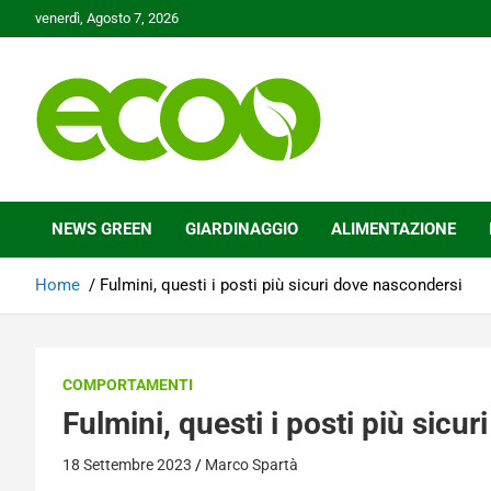
Skip
venerdì, Agosto 7, 2026
to
content
Tutelare il nostro Pianeta è la nostra priorità
Ecoo.it
NEWS GREEN
GIARDINAGGIO
ALIMENTAZIONE
Home
Fulmini, questi i posti più sicuri dove nascondersi
COMPORTAMENTI
Fulmini, questi i posti più sicu
18 Settembre 2023
Marco Spartà