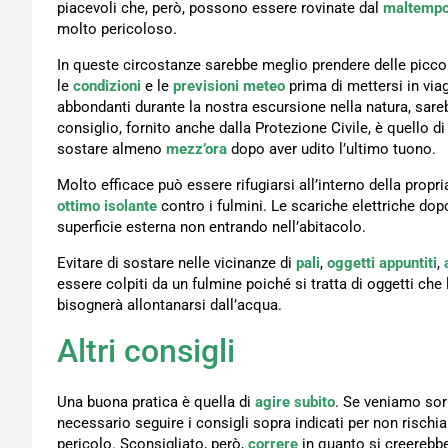
piacevoli che, però, possono essere rovinate dal
maltemp
molto pericoloso.
In queste circostanze sarebbe meglio prendere delle piccol
le
condizioni
e le
previsioni meteo
prima di mettersi in via
abbondanti durante la nostra escursione nella natura, sar
consiglio, fornito anche dalla Protezione Civile, è quello d
sostare almeno
mezz’ora
dopo aver udito l’ultimo tuono.
Molto efficace può essere rifugiarsi all’interno della propr
ottimo isolante
contro i fulmini. Le scariche elettriche dopo
superficie esterna non entrando nell’abitacolo.
Evitare di sostare nelle vicinanze di
pali
,
oggetti appuntiti
,
essere colpiti da un fulmine poiché si tratta di oggetti che 
bisognerà allontanarsi dall’acqua.
Altri consigli
Una buona pratica è quella di
agire subito
. Se veniamo sor
necessario seguire i consigli sopra indicati per non rischi
pericolo. Sconsigliato, però,
correre
in quanto si creereb