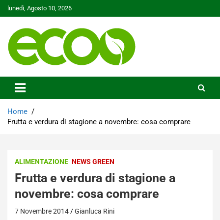
Skip
lunedì, Agosto 10, 2026
to
content
Tutelare il nostro Pianeta è la nostra priorità
Ecoo.it
Home
Frutta e verdura di stagione a novembre: cosa comprare
ALIMENTAZIONE
NEWS GREEN
Frutta e verdura di stagione a
novembre: cosa comprare
7 Novembre 2014
Gianluca Rini