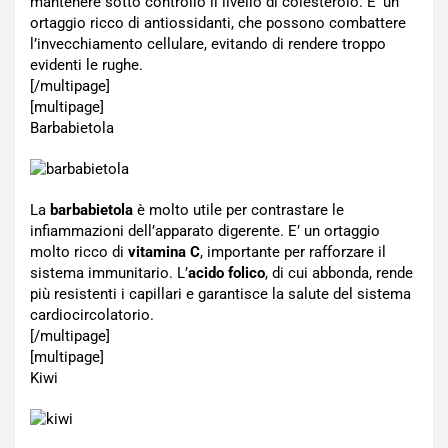
mantenere sotto controllo il livello di colesterolo. E’ un
ortaggio ricco di antiossidanti, che possono combattere
l’invecchiamento cellulare, evitando di rendere troppo
evidenti le rughe.
[/multipage]
[multipage]
Barbabietola
La
barbabietola
è molto utile per contrastare le
infiammazioni dell’apparato digerente. E’ un ortaggio
molto ricco di
vitamina C
, importante per rafforzare il
sistema immunitario. L’
acido folico
, di cui abbonda, rende
più resistenti i capillari e garantisce la salute del sistema
cardiocircolatorio.
[/multipage]
[multipage]
Kiwi