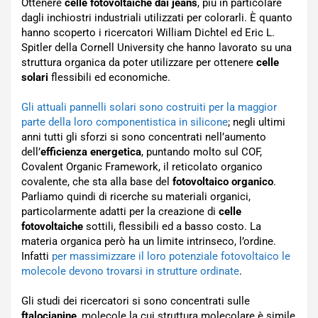
Ottenere
celle fotovoltaiche dai jeans
, più in particolare
dagli inchiostri industriali utilizzati per colorarli. È quanto
hanno scoperto i ricercatori William Dichtel ed Eric L.
Spitler della Cornell University che hanno lavorato su una
struttura organica da poter utilizzare per ottenere
celle
solari
flessibili ed economiche.
Gli attuali pannelli solari sono costruiti per la maggior
parte della loro componentistica in silicone
; negli ultimi
anni tutti gli sforzi si sono concentrati nell’aumento
dell’
efficienza energetica
, puntando molto sul COF,
Covalent Organic Framework, il reticolato organico
covalente, che sta alla base del
fotovoltaico organico
.
Parliamo quindi di ricerche su materiali organici,
particolarmente adatti per la creazione di
celle
fotovoltaiche
sottili, flessibili ed a basso costo. La
materia organica però ha un limite intrinseco, l’ordine.
Infatti
per massimizzare il loro potenziale fotovoltaico le
molecole devono trovarsi in strutture ordinate
.
Gli studi dei ricercatori si sono concentrati sulle
ftalocianine
, molecole la cui struttura molecolare è simile