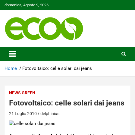
Skip
domenica, Agosto 9, 2026
to
content
Tutelare il nostro Pianeta è la nostra priorità
Ecoo.it
Home
Fotovoltaico: celle solari dai jeans
NEWS GREEN
Fotovoltaico: celle solari dai jeans
21 Luglio 2010
delphinius