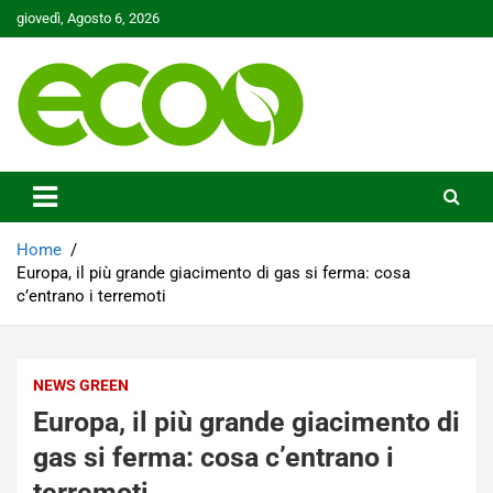
Skip
giovedì, Agosto 6, 2026
to
content
Tutelare il nostro Pianeta è la nostra priorità
Ecoo.it
Home
Europa, il più grande giacimento di gas si ferma: cosa
c’entrano i terremoti
NEWS GREEN
Europa, il più grande giacimento di
gas si ferma: cosa c’entrano i
terremoti