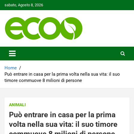
Skip
sabato, Agosto 8, 2026
to
content
Tutelare il nostro Pianeta è la nostra priorità
Ecoo.it
Home
Può entrare in casa per la prima volta nella sua vita: il suo
timore commuove 8 milioni di persone
ANIMALI
Può entrare in casa per la prima
volta nella sua vita: il suo timore
commuove 8 milioni di persone