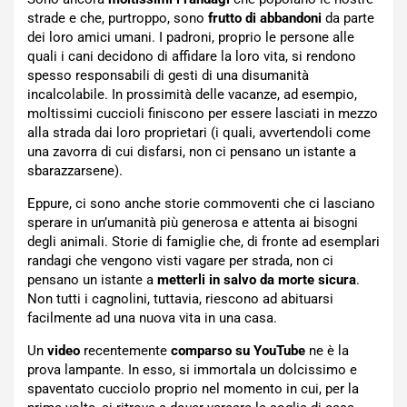
strade e che, purtroppo, sono
frutto di abbandoni
da parte
dei loro amici umani. I padroni, proprio le persone alle
quali i cani decidono di affidare la loro vita, si rendono
spesso responsabili di gesti di una disumanità
incalcolabile. In prossimità delle vacanze, ad esempio,
moltissimi cuccioli finiscono per essere lasciati in mezzo
alla strada dai loro proprietari (i quali, avvertendoli come
una zavorra di cui disfarsi, non ci pensano un istante a
sbarazzarsene).
Eppure, ci sono anche storie commoventi che ci lasciano
sperare in un’umanità più generosa e attenta ai bisogni
degli animali. Storie di famiglie che, di fronte ad esemplari
randagi che vengono visti vagare per strada, non ci
pensano un istante a
metterli in salvo da morte sicura
.
Non tutti i cagnolini, tuttavia, riescono ad abituarsi
facilmente ad una nuova vita in una casa.
Un
video
recentemente
comparso su YouTube
ne è la
prova lampante. In esso, si immortala un dolcissimo e
spaventato cucciolo proprio nel momento in cui, per la