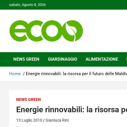
Skip
sabato, Agosto 8, 2026
to
content
Tutelare il nostro Pianeta è la nostra priorità
Ecoo.it
NEWS GREEN
GIARDINAGGIO
ALIMENTAZIONE
Home
Energie rinnovabili: la risorsa per il futuro delle Maldi
NEWS GREEN
Energie rinnovabili: la risorsa p
13 Luglio 2010
Gianluca Rini