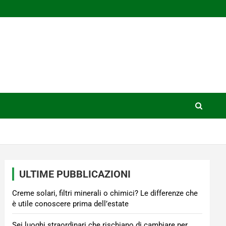
ULTIME PUBBLICAZIONI
Creme solari, filtri minerali o chimici? Le differenze che
è utile conoscere prima dell’estate
Sei luoghi straordinari che rischiano di cambiare per