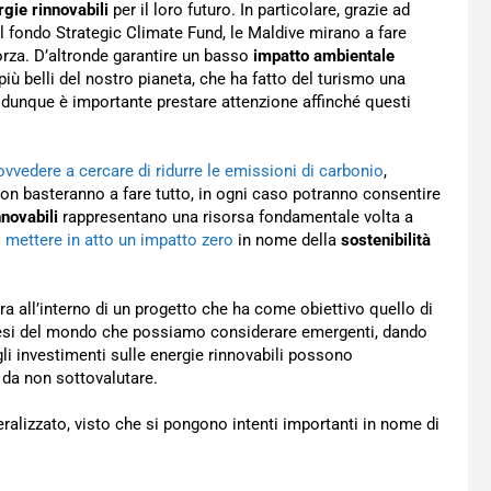
rgie rinnovabili
per il loro futuro. In particolare, grazie ad
al fondo Strategic Climate Fund, le Maldive mirano a fare
forza. D’altronde garantire un basso
impatto ambientale
iù belli del nostro pianeta, che ha fatto del turismo una
 dunque è importante prestare attenzione affinché questi
ovvedere a cercare di ridurre le emissioni di carbonio
,
on basteranno a fare tutto, in ogni caso potranno consentire
nnovabili
rappresentano una risorsa fondamentale volta a
 mettere in atto un impatto zero
in nome della
sostenibilità
tra all’interno di un progetto che ha come obiettivo quello di
i Paesi del mondo che possiamo considerare emergenti, dando
 gli investimenti sulle energie rinnovabili possono
 da non sottovalutare.
eralizzato, visto che si pongono intenti importanti in nome di