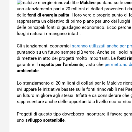
Le
Maldive
puntano sulle
ene
uno stanziamento pari a 20 milioni di dollari provenienti d
delle
fonti di energia pulita
il loro vero e proprio punto di 
rappresenta un obiettivo di primo piano per uno dei luoghi p
delle principali fonti di guadagno economico. Ecco perché
luoghi naturali rimangano intatti.
Gli stanziamenti economici
saranno utilizzati anche per pr
puntando su un futuro sempre più verde. Anche se i soldi n
di mettere in atto dei progetti molto importanti. Le
fonti ri
garantire il
rispetto per l’ambiente
, visto che
permettono di
ambientale
.
Lo stanziamento di 20 milioni di dollari per le Maldive rien
sviluppare le iniziative basate sulle fonti rinnovabili ne
un futuro migliore agli stessi. Infatti è da considerare che
rappresentare anche delle opportunità a livello economico
Progetti di questo tipo dovrebbero incontrare il favore gen
uno
sviluppo sostenibile
.