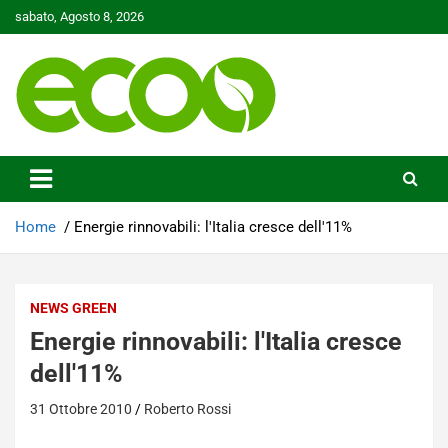
Skip
sabato, Agosto 8, 2026
to
content
Tutelare il nostro Pianeta è la nostra priorità
Ecoo.it
Home
Energie rinnovabili: l'Italia cresce dell'11%
NEWS GREEN
Energie rinnovabili: l'Italia cresce
dell'11%
31 Ottobre 2010
Roberto Rossi