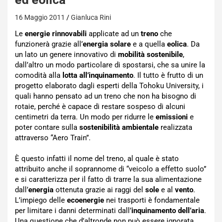
16 Maggio 2011
Gianluca Rini
Le
energie rinnovabili
applicate ad un
treno
che
funzionerà grazie all’
energia solare
e a quella
eolica
. Da
un lato un genere innovativo di
mobilità sostenibile
,
dall’altro un modo particolare di spostarsi, che sa unire la
comodità alla
lotta all’inquinamento
. Il tutto è frutto di un
progetto elaborato dagli esperti della Tohoku University, i
quali hanno pensato ad un treno che non ha bisogno di
rotaie, perché è capace di restare sospeso di alcuni
centimetri da terra. Un modo per ridurre le
emissioni
e
poter contare sulla
sostenibilità ambientale
realizzata
attraverso “Aero Train”.
È questo infatti il nome del treno, al quale è stato
attribuito anche il soprannome di “veicolo a effetto suolo”
e si caratterizza per il fatto di trarre la sua alimentazione
dall’
energia
ottenuta grazie ai raggi del
sole
e al
vento
.
L’impiego delle
ecoenergie
nei trasporti è fondamentale
per limitare i danni determinati dall’
inquinamento dell’aria
.
Una questione che d’altronde non può essere ignorata,