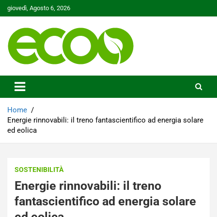
Skip
giovedì, Agosto 6, 2026
to
content
Tutelare il nostro Pianeta è la nostra priorità
Ecoo.it
Home
Energie rinnovabili: il treno fantascientifico ad energia solare
ed eolica
SOSTENIBILITÀ
Energie rinnovabili: il treno
fantascientifico ad energia solare
ed eolica